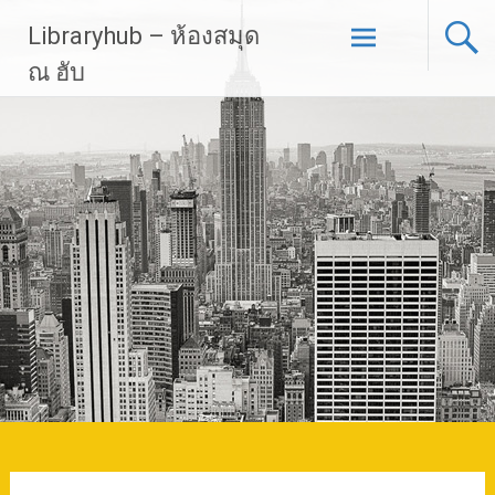
Skip
Libraryhub – ห้องสมุด
to
content
ณ ฮับ