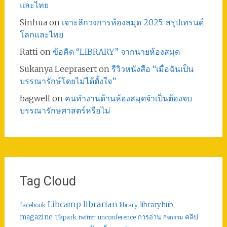
และไทย
Sinhua
on
เจาะลึกวงการห้องสมุด 2025: สรุปเทรนด์
โลกและไทย
Ratti
on
ข้อคิด “LIBRARY” จากนายห้องสมุด
Sukanya Leeprasert
on
รีวิวหนังสือ “เมื่อฉันเป็น
บรรณารักษ์โดยไม่ได้ตั้งใจ”
bagwell
on
คนทำงานด้านห้องสมุดจำเป็นต้องจบ
บรรณารักษศาสตร์หรือไม่
Tag Cloud
librarian
Libcamp
libraryhub
facebook
library
คลิป
magazine
การอ่าน
Tkpark
unconference
กิจกรรม
twitter