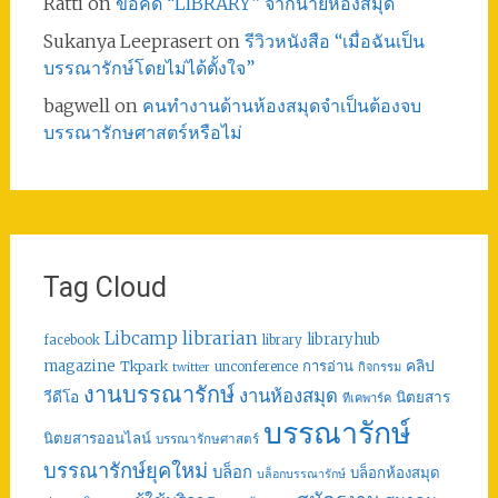
Ratti
on
ข้อคิด “LIBRARY” จากนายห้องสมุด
Sukanya Leeprasert
on
รีวิวหนังสือ “เมื่อฉันเป็น
บรรณารักษ์โดยไม่ได้ตั้งใจ”
bagwell
on
คนทำงานด้านห้องสมุดจำเป็นต้องจบ
บรรณารักษศาสตร์หรือไม่
Tag Cloud
librarian
Libcamp
libraryhub
facebook
library
คลิป
magazine
การอ่าน
Tkpark
unconference
กิจกรรม
twitter
งานบรรณารักษ์
งานห้องสมุด
วีดีโอ
นิตยสาร
ทีเคพาร์ค
บรรณารักษ์
นิตยสารออนไลน์
บรรณารักษศาสตร์
บรรณารักษ์ยุคใหม่
บล็อก
บล็อกห้องสมุด
บล็อกบรรณารักษ์