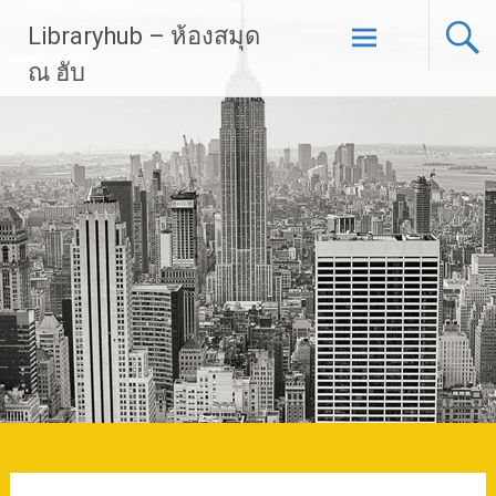
Skip
Libraryhub – ห้องสมุด
to
content
ณ ฮับ