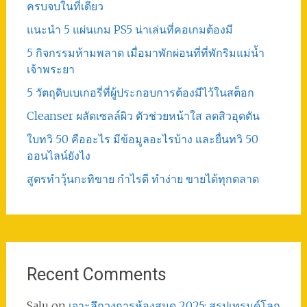
ครบจบในที่เดียว
แนะนำ 5 แผ่นเกม PS5 น่าเล่นที่คอเกมต้องมี
5 กิจกรรมห้ามพลาด เมื่อมาพักผ่อนที่ที่พักริมแม่น้ำ
เจ้าพระยา
5 วัตถุดิบเบเกอรี่ที่ผู้ประกอบการต้องมีไว้ในสต็อก
Cleanser ผลัดเซลล์ผิว ตัวช่วยหน้าใส ลดสิวอุดตัน
ใบทวิ 50 คืออะไร มีข้อมูลอะไรบ้าง และยื่นทวิ 50
ออนไลน์ยังไง
สูตรทําวุ้นกะทิขาย กำไรดี ทำง่าย ขายได้ทุกตลาด
Recent Comments
Salu
on
เจาะลึกวงการห้องสมุด 2025: สรุปเทรนด์โลก