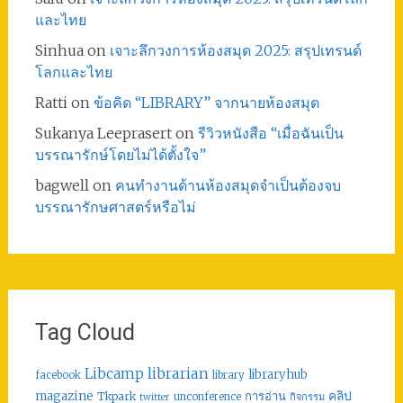
และไทย
Sinhua
on
เจาะลึกวงการห้องสมุด 2025: สรุปเทรนด์
โลกและไทย
Ratti
on
ข้อคิด “LIBRARY” จากนายห้องสมุด
Sukanya Leeprasert
on
รีวิวหนังสือ “เมื่อฉันเป็น
บรรณารักษ์โดยไม่ได้ตั้งใจ”
bagwell
on
คนทำงานด้านห้องสมุดจำเป็นต้องจบ
บรรณารักษศาสตร์หรือไม่
Tag Cloud
librarian
Libcamp
libraryhub
facebook
library
คลิป
magazine
การอ่าน
Tkpark
unconference
กิจกรรม
twitter