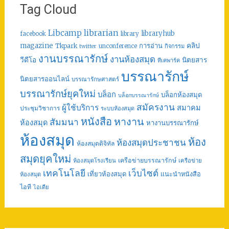
Tag Cloud
librarian
Libcamp
libraryhub
facebook
library
คลิป
magazine
การอ่าน
Tkpark
unconference
กิจกรรม
twitter
งานบรรณารักษ์
งานห้องสมุด
วีดีโอ
นิตยสาร
ทีเคพาร์ค
บรรณารักษ์
นิตยสารออนไลน์
บรรณารักษศาสตร์
บรรณารักษ์ยุคใหม่
บล็อก
บล็อกห้องสมุด
บล็อกบรรณารักษ์
สมัครงาน
ผู้ใช้บริการ
สมาคม
ประชุมวิชาการ
ระบบห้องสมุด
หนังสือ
หางาน
สัมมนา
ห้องสมุด
หางานบรรณารักษ์
ห้องสมุด
ห้อง
ห้องสมุดประชาชน
ห้องสมุดดิจิทัล
สมุดยุคใหม่
เครือข่ายบรรณารักษ์
ห้องสมุดโรงเรียน
เครือข่าย
เทคโนโลยี
เว็บไซต์
เที่ยวห้องสมุด
แนะนำหนังสือ
ห้องสมุด
ไอที
ไอเดีย