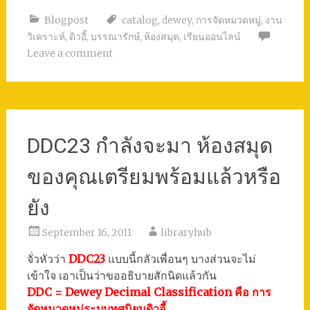
Blogpost
catalog
,
dewey
,
การจัดหมวดหมู่
,
งาน
วิเคราะห์
,
ดิวอี้
,
บรรณารักษ์
,
ห้องสมุด
,
เรียนออนไลน์
Leave a comment
DDC23 กำลังจะมา ห้องสมุด
ของคุณเตรียมพร้อมแล้วหรือ
ยัง
September 16, 2011
libraryhub
จั่วหัวว่า
DDC23
แบบนี้กลัวเพื่อนๆ บางส่วนจะไม่
เข้าใจ เอาเป็นว่าขออธิบายสักนิดแล้วกัน
DDC = Dewey Decimal Classification คือ การ
จัดหมวดหมู่ระบบทศนิยมดิวอี้