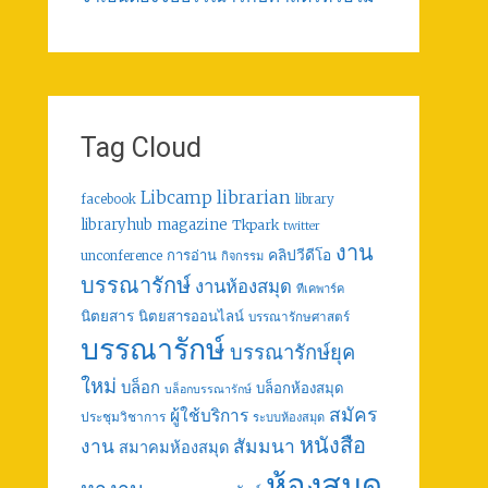
Tag Cloud
librarian
Libcamp
facebook
library
libraryhub
magazine
Tkpark
twitter
งาน
คลิปวีดีโอ
การอ่าน
unconference
กิจกรรม
บรรณารักษ์
งานห้องสมุด
ทีเคพาร์ค
นิตยสาร
นิตยสารออนไลน์
บรรณารักษศาสตร์
บรรณารักษ์
บรรณารักษ์ยุค
ใหม่
บล็อก
บล็อกห้องสมุด
บล็อกบรรณารักษ์
สมัคร
ผู้ใช้บริการ
ประชุมวิชาการ
ระบบห้องสมุด
หนังสือ
งาน
สัมมนา
สมาคมห้องสมุด
ห้องสมุด