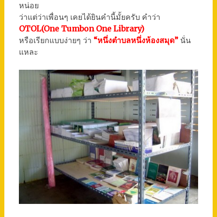
หน่อย
ว่าแต่ว่าเพื่อนๆ เคยได้ยินคำนี้มั้ยครับ คำว่า
OTOL(One Tumbon One Library)
หรือเรียกแบบง่ายๆ ว่า
“หนึ่งตำบลหนึ่งห้องสมุด”
นั่น
แหละ