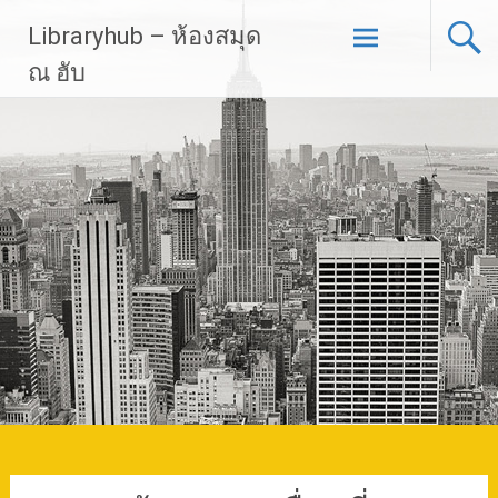
Skip
Libraryhub – ห้องสมุด
to
content
ณ ฮับ