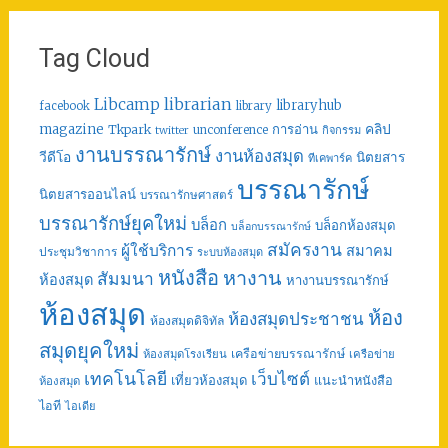
Tag Cloud
librarian
Libcamp
libraryhub
facebook
library
คลิป
magazine
การอ่าน
Tkpark
unconference
กิจกรรม
twitter
งานบรรณารักษ์
งานห้องสมุด
วีดีโอ
นิตยสาร
ทีเคพาร์ค
บรรณารักษ์
นิตยสารออนไลน์
บรรณารักษศาสตร์
บรรณารักษ์ยุคใหม่
บล็อก
บล็อกห้องสมุด
บล็อกบรรณารักษ์
สมัครงาน
ผู้ใช้บริการ
สมาคม
ประชุมวิชาการ
ระบบห้องสมุด
หนังสือ
หางาน
สัมมนา
ห้องสมุด
หางานบรรณารักษ์
ห้องสมุด
ห้อง
ห้องสมุดประชาชน
ห้องสมุดดิจิทัล
สมุดยุคใหม่
เครือข่ายบรรณารักษ์
ห้องสมุดโรงเรียน
เครือข่าย
เทคโนโลยี
เว็บไซต์
เที่ยวห้องสมุด
แนะนำหนังสือ
ห้องสมุด
ไอที
ไอเดีย