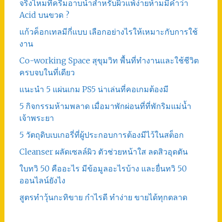
จริงไหมที่ครีมอาบน้ำสำหรับผิวแพ้ง่ายห้ามมีคำว่า
Acid บนขวด ?
แก้วค็อกเทลมีกี่แบบ เลือกอย่างไรให้เหมาะกับการใช้
งาน
Co-working Space สุขุมวิท พื้นที่ทำงานและใช้ชีวิต
ครบจบในที่เดียว
แนะนำ 5 แผ่นเกม PS5 น่าเล่นที่คอเกมต้องมี
5 กิจกรรมห้ามพลาด เมื่อมาพักผ่อนที่ที่พักริมแม่น้ำ
เจ้าพระยา
5 วัตถุดิบเบเกอรี่ที่ผู้ประกอบการต้องมีไว้ในสต็อก
Cleanser ผลัดเซลล์ผิว ตัวช่วยหน้าใส ลดสิวอุดตัน
ใบทวิ 50 คืออะไร มีข้อมูลอะไรบ้าง และยื่นทวิ 50
ออนไลน์ยังไง
สูตรทําวุ้นกะทิขาย กำไรดี ทำง่าย ขายได้ทุกตลาด