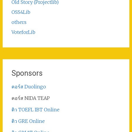
Old Story (Projectlib)
OSS4Lib
others
VoteforLib
Sponsors
คอร์ส Duolingo
คอร์ส NIDA TEAP
ติว TOEFL IBT Online
ติว GRE Online