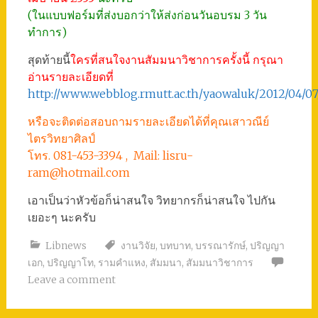
(ในแบบฟอร์มที่ส่งบอกว่าให้ส่งก่อนวันอบรม 3 วัน
ทำการ)
สุดท้ายนี้
ใครที่สนใจงานสัมมนาวิชาการครั้งนี้ กรุณา
อ่านรายละเอียดที่
http://www.webblog.rmutt.ac.th/yaowa
หรือจะติดต่อสอบถามรายละเอียดได้ที่คุณเสาวณีย์
ไตรวิทยาศิลป์
โทร. 081-453-3394 , Mail: lisru-
ram@hotmail.com
เอาเป็นว่าหัวข้อก็น่าสนใจ วิทยากรก็น่าสนใจ ไปกัน
เยอะๆ นะครับ
Libnews
งานวิจัย
,
บทบาท
,
บรรณารักษ์
,
ปริญญา
เอก
,
ปริญญาโท
,
รามคำแหง
,
สัมมนา
,
สัมมนาวิชาการ
Leave a comment