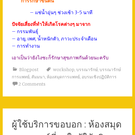
การรักษาขั้นต้น
– แช่น้ำอุ่นๆ ช่วงเช้า 3-5 นาที
ปัจจัยเสี่ยงที่ทำให้เกิดโรคต่างๆ มาจาก
– กรรมพันธุ์
– อายุ, เพศ, น้ำหนักตัว, ภาวะประจำเดือน
– การทำงาน
เอาเป็นว่ายังไงซะก็รักษาสุขภาพกันด้วยนะครับ
Blogpost
workshop
,
บรรณารักษ์
,
บรรณารักษ์
การแพทย์
,
สัมมนา
,
ห้องสมุดการแพทย์
,
อบรมเชิงปฏิบัติการ
2 Comments
ผู้ใช้บริการขอบอก : ห้องสมุด