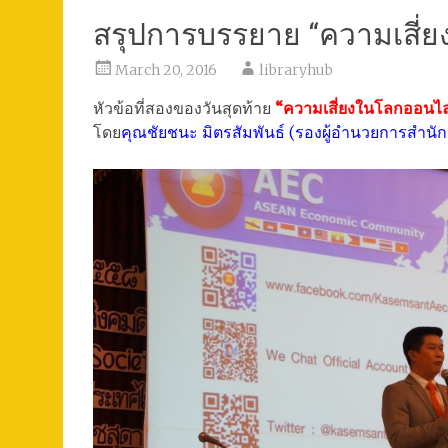
สรุปการบรรยาย “ความเสี่
March 20, 2016
libraryhub
หัวข้อที่สองของวันสุดท้าย
“ความเสี่ยงในโลกออนไล
โดย
คุณชัยชนะ มิตรสัมพันธ์ (รองผู้อำนวยการสำนั