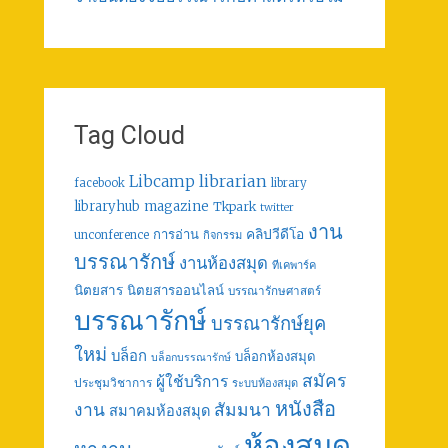
Tag Cloud
librarian
Libcamp
facebook
library
libraryhub
magazine
Tkpark
twitter
งาน
คลิปวีดีโอ
การอ่าน
unconference
กิจกรรม
บรรณารักษ์
งานห้องสมุด
ทีเคพาร์ค
นิตยสาร
นิตยสารออนไลน์
บรรณารักษศาสตร์
บรรณารักษ์
บรรณารักษ์ยุค
ใหม่
บล็อก
บล็อกห้องสมุด
บล็อกบรรณารักษ์
สมัคร
ผู้ใช้บริการ
ประชุมวิชาการ
ระบบห้องสมุด
หนังสือ
งาน
สัมมนา
สมาคมห้องสมุด
ห้องสมุด