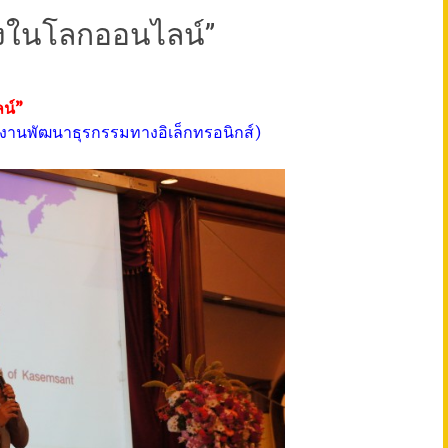
ยงในโลกออนไลน์”
น์”
กงานพัฒนาธุรกรรมทางอิเล็กทรอนิกส์)