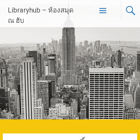
Skip
Libraryhub – ห้องสมุด
to
content
ณ ฮับ