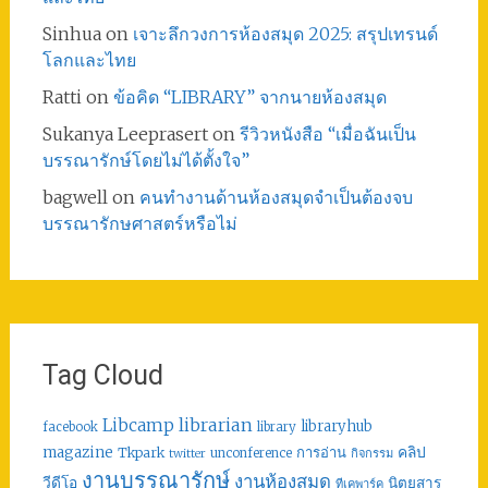
Sinhua
on
เจาะลึกวงการห้องสมุด 2025: สรุปเทรนด์
โลกและไทย
Ratti
on
ข้อคิด “LIBRARY” จากนายห้องสมุด
Sukanya Leeprasert
on
รีวิวหนังสือ “เมื่อฉันเป็น
บรรณารักษ์โดยไม่ได้ตั้งใจ”
bagwell
on
คนทำงานด้านห้องสมุดจำเป็นต้องจบ
บรรณารักษศาสตร์หรือไม่
Tag Cloud
librarian
Libcamp
libraryhub
facebook
library
คลิป
magazine
การอ่าน
Tkpark
unconference
กิจกรรม
twitter
งานบรรณารักษ์
งานห้องสมุด
วีดีโอ
นิตยสาร
ทีเคพาร์ค