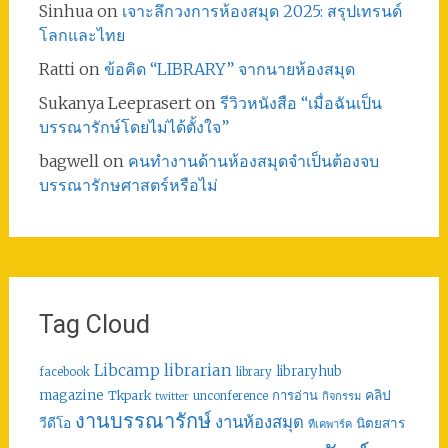
Sinhua
on
เจาะลึกวงการห้องสมุด 2025: สรุปเทรนด์
โลกและไทย
Ratti
on
ข้อคิด “LIBRARY” จากนายห้องสมุด
Sukanya Leeprasert
on
รีวิวหนังสือ “เมื่อฉันเป็น
บรรณารักษ์โดยไม่ได้ตั้งใจ”
bagwell
on
คนทำงานด้านห้องสมุดจำเป็นต้องจบ
บรรณารักษศาสตร์หรือไม่
Tag Cloud
librarian
Libcamp
libraryhub
facebook
library
คลิป
magazine
การอ่าน
Tkpark
unconference
กิจกรรม
twitter
งานบรรณารักษ์
งานห้องสมุด
วีดีโอ
นิตยสาร
ทีเคพาร์ค