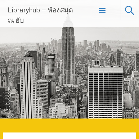
Skip
Libraryhub – ห้องสมุด
to
content
ณ ฮับ