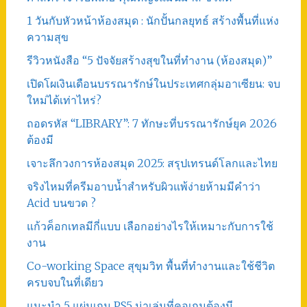
1 วันกับหัวหน้าห้องสมุด : นักปั้นกลยุทธ์ สร้างพื้นที่แห่ง
ความสุข
รีวิวหนังสือ “5 ปัจจัยสร้างสุขในที่ทำงาน (ห้องสมุด)”
เปิดโผเงินเดือนบรรณารักษ์ในประเทศกลุ่มอาเซียน: จบ
ใหม่ได้เท่าไหร่?
ถอดรหัส “LIBRARY”: 7 ทักษะที่บรรณารักษ์ยุค 2026
ต้องมี
เจาะลึกวงการห้องสมุด 2025: สรุปเทรนด์โลกและไทย
จริงไหมที่ครีมอาบน้ำสำหรับผิวแพ้ง่ายห้ามมีคำว่า
Acid บนขวด ?
แก้วค็อกเทลมีกี่แบบ เลือกอย่างไรให้เหมาะกับการใช้
งาน
Co-working Space สุขุมวิท พื้นที่ทำงานและใช้ชีวิต
ครบจบในที่เดียว
แนะนำ 5 แผ่นเกม PS5 น่าเล่นที่คอเกมต้องมี