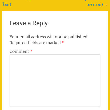
navigation
โลก)
บรรยาย)
→
Leave a Reply
Your email address will not be published.
Required fields are marked
*
Comment
*