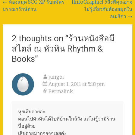
Post
←
ห้องสมุด SCG XP รับสมัคร
[InfoGraphic] 5สิ่งที่คุณอาจ
บรรณารักษ์ด่วน
ไม่รู้เกี่ยวกับห้องสมุดใน
navigation
อเมริกา
→
2 thoughts on “
ร้านหนังสือมี
สไตล์ ณ หัวหิน Rhythm &
Books
”
jungbi
August 1, 2011 at 5:18 pm
Permalink
หูยเสียดายอ่ะ
ตอนไปหัวหินได้ไปที่บ้านใกล้วัง แต่ไม่รู้ว่ามีร้าน
นี้อยู่ด้วย
เสียดายมากๆๆๆๆเลยค่ะ