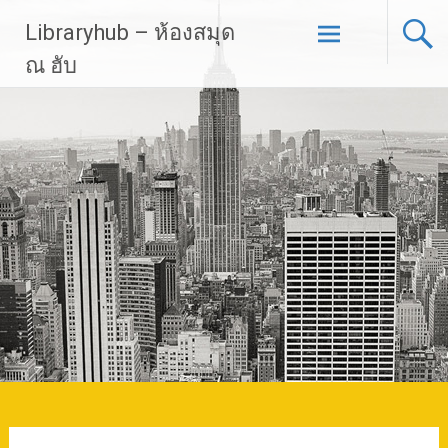
Skip
Libraryhub – ห้องสมุด
to
content
ณ ฮับ