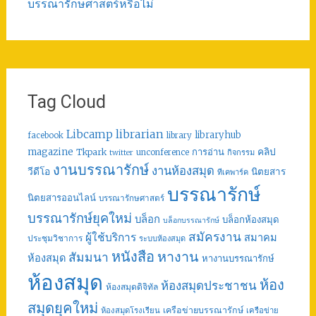
บรรณารักษศาสตร์หรือไม่
Tag Cloud
librarian
Libcamp
libraryhub
facebook
library
คลิป
magazine
การอ่าน
Tkpark
unconference
กิจกรรม
twitter
งานบรรณารักษ์
งานห้องสมุด
วีดีโอ
นิตยสาร
ทีเคพาร์ค
บรรณารักษ์
นิตยสารออนไลน์
บรรณารักษศาสตร์
บรรณารักษ์ยุคใหม่
บล็อก
บล็อกห้องสมุด
บล็อกบรรณารักษ์
สมัครงาน
ผู้ใช้บริการ
สมาคม
ประชุมวิชาการ
ระบบห้องสมุด
หนังสือ
หางาน
สัมมนา
ห้องสมุด
หางานบรรณารักษ์
ห้องสมุด
ห้อง
ห้องสมุดประชาชน
ห้องสมุดดิจิทัล
สมุดยุคใหม่
เครือข่ายบรรณารักษ์
ห้องสมุดโรงเรียน
เครือข่าย