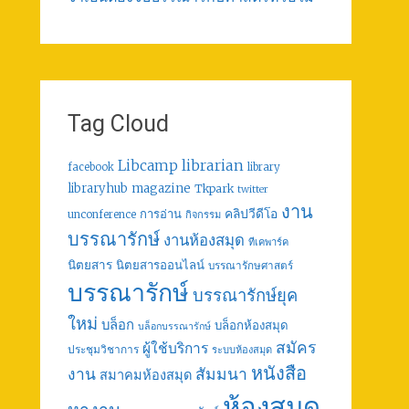
Tag Cloud
librarian
Libcamp
facebook
library
libraryhub
magazine
Tkpark
twitter
งาน
คลิปวีดีโอ
การอ่าน
unconference
กิจกรรม
บรรณารักษ์
งานห้องสมุด
ทีเคพาร์ค
นิตยสาร
นิตยสารออนไลน์
บรรณารักษศาสตร์
บรรณารักษ์
บรรณารักษ์ยุค
ใหม่
บล็อก
บล็อกห้องสมุด
บล็อกบรรณารักษ์
สมัคร
ผู้ใช้บริการ
ประชุมวิชาการ
ระบบห้องสมุด
หนังสือ
งาน
สัมมนา
สมาคมห้องสมุด
ห้องสมุด