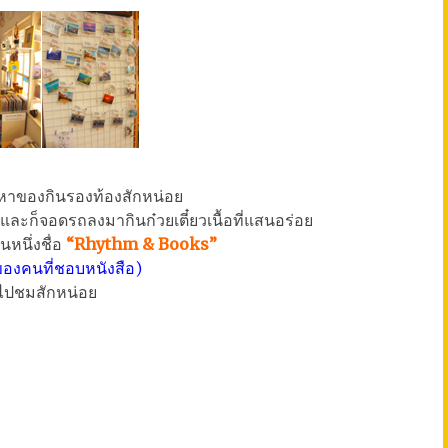
าหาของกินรองท้องสักหน่อย
ะก็จอดรถลงมากินก๋วยเตี๋ยวเนื้อที่แสนอร่อย
นหนึ่งชื่อ
“Rhythm & Books”
์ของคนที่ชอบหนังสือ)
้าไปชมสักหน่อย