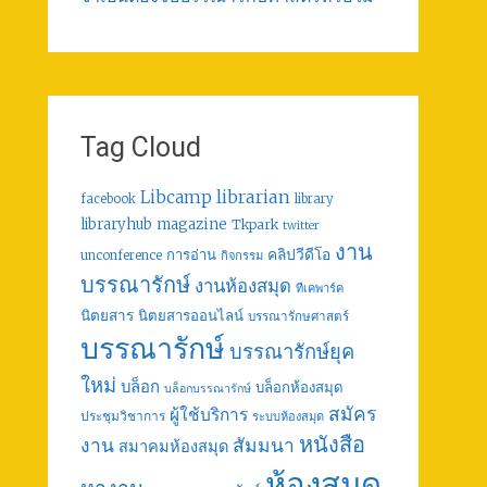
Tag Cloud
librarian
Libcamp
facebook
library
libraryhub
magazine
Tkpark
twitter
งาน
คลิปวีดีโอ
การอ่าน
unconference
กิจกรรม
บรรณารักษ์
งานห้องสมุด
ทีเคพาร์ค
นิตยสาร
นิตยสารออนไลน์
บรรณารักษศาสตร์
บรรณารักษ์
บรรณารักษ์ยุค
ใหม่
บล็อก
บล็อกห้องสมุด
บล็อกบรรณารักษ์
สมัคร
ผู้ใช้บริการ
ประชุมวิชาการ
ระบบห้องสมุด
หนังสือ
งาน
สัมมนา
สมาคมห้องสมุด
ห้องสมุด