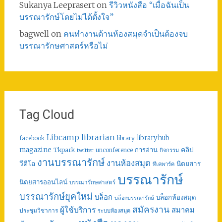
Sukanya Leeprasert
on
รีวิวหนังสือ “เมื่อฉันเป็น
บรรณารักษ์โดยไม่ได้ตั้งใจ”
bagwell
on
คนทำงานด้านห้องสมุดจำเป็นต้องจบ
บรรณารักษศาสตร์หรือไม่
Tag Cloud
librarian
Libcamp
libraryhub
facebook
library
คลิป
magazine
การอ่าน
Tkpark
unconference
กิจกรรม
twitter
งานบรรณารักษ์
งานห้องสมุด
วีดีโอ
นิตยสาร
ทีเคพาร์ค
บรรณารักษ์
นิตยสารออนไลน์
บรรณารักษศาสตร์
บรรณารักษ์ยุคใหม่
บล็อก
บล็อกห้องสมุด
บล็อกบรรณารักษ์
สมัครงาน
ผู้ใช้บริการ
สมาคม
ประชุมวิชาการ
ระบบห้องสมุด