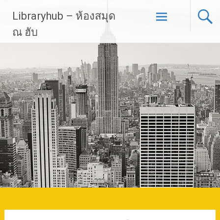
Skip
Libraryhub – ห้องสมุด
to
content
ณ ฮับ