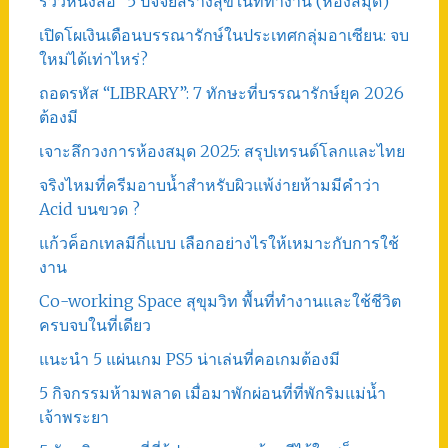
รีวิวหนังสือ “5 ปัจจัยสร้างสุขในที่ทำงาน (ห้องสมุด)”
เปิดโผเงินเดือนบรรณารักษ์ในประเทศกลุ่มอาเซียน: จบ
ใหม่ได้เท่าไหร่?
ถอดรหัส “LIBRARY”: 7 ทักษะที่บรรณารักษ์ยุค 2026
ต้องมี
เจาะลึกวงการห้องสมุด 2025: สรุปเทรนด์โลกและไทย
จริงไหมที่ครีมอาบน้ำสำหรับผิวแพ้ง่ายห้ามมีคำว่า
Acid บนขวด ?
แก้วค็อกเทลมีกี่แบบ เลือกอย่างไรให้เหมาะกับการใช้
งาน
Co-working Space สุขุมวิท พื้นที่ทำงานและใช้ชีวิต
ครบจบในที่เดียว
แนะนำ 5 แผ่นเกม PS5 น่าเล่นที่คอเกมต้องมี
5 กิจกรรมห้ามพลาด เมื่อมาพักผ่อนที่ที่พักริมแม่น้ำ
เจ้าพระยา