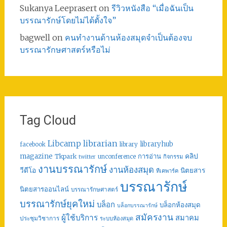
Sukanya Leeprasert
on
รีวิวหนังสือ “เมื่อฉันเป็น
บรรณารักษ์โดยไม่ได้ตั้งใจ”
bagwell
on
คนทำงานด้านห้องสมุดจำเป็นต้องจบ
บรรณารักษศาสตร์หรือไม่
Tag Cloud
librarian
Libcamp
libraryhub
facebook
library
คลิป
magazine
การอ่าน
Tkpark
unconference
กิจกรรม
twitter
งานบรรณารักษ์
งานห้องสมุด
วีดีโอ
นิตยสาร
ทีเคพาร์ค
บรรณารักษ์
นิตยสารออนไลน์
บรรณารักษศาสตร์
บรรณารักษ์ยุคใหม่
บล็อก
บล็อกห้องสมุด
บล็อกบรรณารักษ์
สมัครงาน
ผู้ใช้บริการ
สมาคม
ประชุมวิชาการ
ระบบห้องสมุด