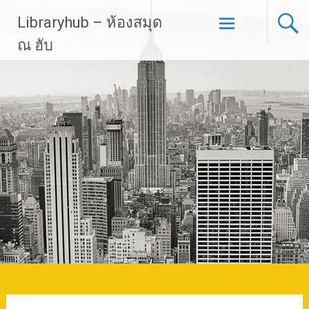
Skip
Libraryhub – ห้องสมุด
to
content
ณ ฮับ