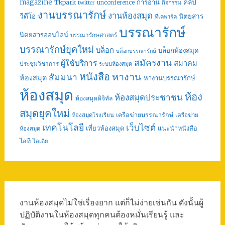
คลิป
magazine
การอ่าน
Tkpark
unconference
กิจกรรม
twitter
งานบรรณารักษ์
งานห้องสมุด
วีดีโอ
นิตยสาร
ทีเคพาร์ค
บรรณารักษ์
นิตยสารออนไลน์
บรรณารักษศาสตร์
บรรณารักษ์ยุคใหม่
บล็อก
บล็อกห้องสมุด
บล็อกบรรณารักษ์
สมัครงาน
ผู้ใช้บริการ
สมาคม
ประชุมวิชาการ
ระบบห้องสมุด
หนังสือ
หางาน
สัมมนา
ห้องสมุด
หางานบรรณารักษ์
ห้องสมุด
ห้อง
ห้องสมุดประชาชน
ห้องสมุดดิจิทัล
สมุดยุคใหม่
เครือข่ายบรรณารักษ์
ห้องสมุดโรงเรียน
เครือข่าย
เทคโนโลยี
เว็บไซต์
เที่ยวห้องสมุด
แนะนำหนังสือ
ห้องสมุด
ไอที
ไอเดีย
งานห้องสมุดไม่ใช่เรื่องยาก แต่ก็ไม่ง่ายเช่นกัน ดังนั้นผู้
ปฏิบัติงานในห้องสมุดทุกคนต้องหมั่นเรียนรู้ และ