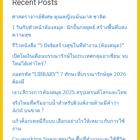
Recent Posts
ศาสตราจารย์พิเศษ คุณหญิงแม้นมาส ชวลิต
1 วันกับหัวหน้าห้องสมุด : นักปั้นกลยุทธ์ สร้างพื้นที่แห่ง
ความสุข
รีวิวหนังสือ “5 ปัจจัยสร้างสุขในที่ทำงาน (ห้องสมุด)”
เปิดโผเงินเดือนบรรณารักษ์ในประเทศกลุ่มอาเซียน: จบ
ใหม่ได้เท่าไหร่?
ถอดรหัส “LIBRARY”: 7 ทักษะที่บรรณารักษ์ยุค 2026
ต้องมี
เจาะลึกวงการห้องสมุด 2025: สรุปเทรนด์โลกและไทย
จริงไหมที่ครีมอาบน้ำสำหรับผิวแพ้ง่ายห้ามมีคำว่า
Acid บนขวด ?
แก้วค็อกเทลมีกี่แบบ เลือกอย่างไรให้เหมาะกับการใช้
งาน
Co-working Space สุขุมวิท พื้นที่ทำงานและใช้ชีวิต