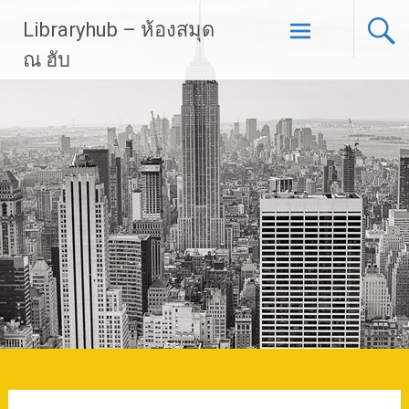
Skip
Libraryhub – ห้องสมุด
to
content
ณ ฮับ