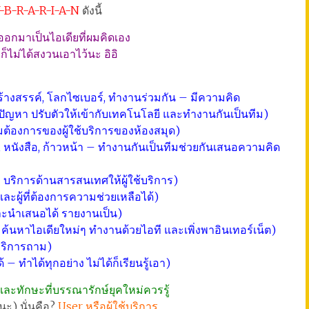
Y-B-R-A-R-I-A-N
ดังนี้
รออกมาเป็นไอเดียที่ผมคิดเอง
ก็ไม่ได้สงวนเอาไว้นะ อิอิ
้างสรรค์, โลกไซเบอร์, ทำงานร่วมกัน – มีความคิด
ัญหา ปรับตัวให้เข้ากับเทคโนโลยี และทำงานกันเป็นทีม)
ามต้องการของผู้ใช้บริการของห้องสมุด)
หนังสือ, ก้าวหน้า – ทำงานกันเป็นทีมช่วยกันเสนอความคิด
ริการด้านสารสนเทศให้ผู้ใช้บริการ)
ะผู้ที่ต้องการความช่วยเหลือได้)
ละนำเสนอได้ รายงานเป็น)
 – ค้นหาไอเดียใหม่ๆ ทำงานด้วยไอที และเพิ่งพาอินเทอร์เน็ต)
้บริการถาม)
ได้ – ทำได้ทุกอย่าง ไม่ได้ก็เรียนรู้เอา)
ะทักษะที่บรรณารักษ์ยุคใหม่ควรรู้
นะ) นั่นคือ?
User หรือผู้ใช้บริการ