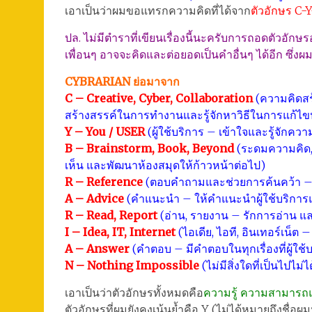
เอาเป็นว่าผมขอแทรกความคิดที่ได้จาก
ตัวอักษร C-
ปล. ไม่มีตำราที่เขียนเรื่องนี้นะครับการถอดตัวอักษ
เพื่อนๆ อาจจะคิดและต่อยอดเป็นคำอื่นๆ ได้อีก ซึ่งผม
CYBRARIAN ย่อมาจาก
C – Creative, Cyber, Collaboration
(ความคิดสร
สร้างสรรค์ในการทำงานและรู้จักหาวิธีในการแก้ไขป
Y – You / USER
(ผู้ใช้บริการ – เข้าใจและรู้จักคว
B – Brainstorm, Book, Beyond
(ระดมความคิด, 
เห็น และพัฒนาห้องสมุดให้ก้าวหน้าต่อไป)
R – Reference
(ตอบคำถามและช่วยการค้นคว้า – บ
A – Advice
(คำแนะนำ – ให้คำแนะนำผู้ใช้บริการแล
R – Read, Report
(อ่าน, รายงาน – รักการอ่าน แ
I – Idea, IT, Internet
(ไอเดีย, ไอที, อินเทอร์เน็ต
A – Answer
(คำตอบ – มีคำตอบในทุกเรื่องที่ผู้ใช
N – Nothing Impossible
(ไม่มีสิ่งใดที่เป็นไปไม่
เอาเป็นว่าตัวอักษรทั้งหมดคือ
ความรู้ ความสามารถแล
ตัวอักษรที่ผมยังคงเน้นย้ำคือ Y (ไม่ได้หมายถึงชื่อผม