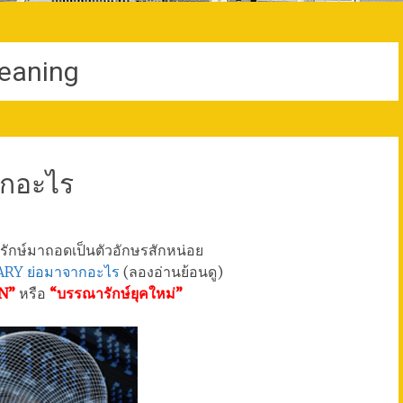
eaning
ากอะไร
รักษ์มาถอดเป็นตัวอักษรสักหน่อย
IBRARY ย่อมาจากอะไร
(ลองอ่านย้อนดู)
N”
หรือ
“บรรณารักษ์ยุคใหม่”