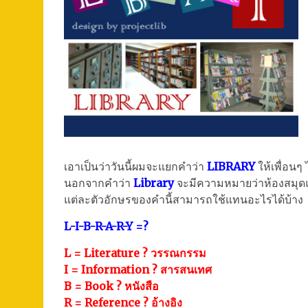
เอาเป็นว่าวันนี้ผมจะแยกคำว่า
LIBRARY
ให้เพื่อนๆ ได
นอกจากคำว่า
Library
จะมีความหมายว่าห้องสมุด
แต่ละตัวอักษรของคำนี้สามารถใช้แทนอะไรได้บ้าง
L-I-B-R-A-R-Y =?
L = Literature ? วรรณกรรม
I = Information ? สารสนเทศ
B = Book ? หนังสือ
R = Reference ? อ้างอิง