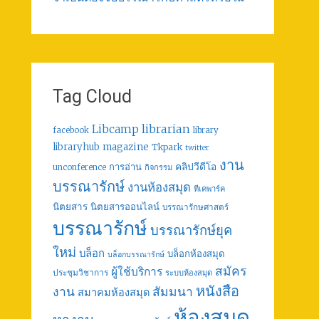
Tag Cloud
librarian
Libcamp
facebook
library
libraryhub
magazine
Tkpark
twitter
งาน
คลิปวีดีโอ
การอ่าน
unconference
กิจกรรม
บรรณารักษ์
งานห้องสมุด
ทีเคพาร์ค
นิตยสาร
นิตยสารออนไลน์
บรรณารักษศาสตร์
บรรณารักษ์
บรรณารักษ์ยุค
ใหม่
บล็อก
บล็อกห้องสมุด
บล็อกบรรณารักษ์
สมัคร
ผู้ใช้บริการ
ประชุมวิชาการ
ระบบห้องสมุด
หนังสือ
งาน
สัมมนา
สมาคมห้องสมุด
ห้องสมุด