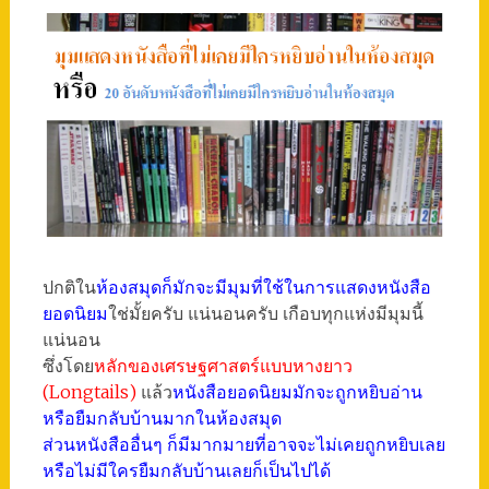
ปกติใน
ห้องสมุดก็มักจะมีมุมที่ใช้ในการแสดงหนังสือ
ยอดนิยม
ใช่มั้ยครับ แน่นอนครับ เกือบทุกแห่งมีมุมนี้
แน่นอน
ซึ่งโดย
หลักของเศรษฐศาสตร์แบบหางยาว
(Longtails)
แล้ว
หนังสือยอดนิยมมักจะถูกหยิบอ่าน
หรือยืมกลับบ้านมากในห้องสมุด
ส่วนหนังสืออื่นๆ ก็มีมากมายที่อาจจะไม่เคยถูกหยิบเลย
หรือไม่มีใครยืมกลับบ้านเลยก็เป็นไปได้