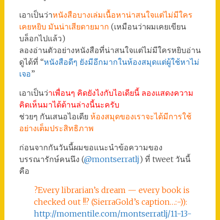
เอาเป็นว่า
หนังสือบางเล่มเนื้อหาน่าสนใจแต่ไม่มีใคร
เคยหยิบ มันน่าเสียดายมาก
(เหมือนว่าผมเคยเขียน
บล็อกไปแล้ว)
ลองอ่านตัวอย่างหนังสือที่น่าสนใจแต่ไม่มีใครหยิบอ่าน
ดูได้ที่ “
หนังสือดีๆ ยังมีอีกมากในห้องสมุดแต่ผู้ใช้หาไม่
เจอ
”
เอาเป็นว่
าเพื่อนๆ คิดยังไงกับไอเดียนี้ ลองแสดงความ
คิดเห็นมาได้ด้านล่างนี้นะครับ
ช่วยๆ กันเสนอไอเดีย
ห้องสมุดของเราจะได้มีการใช้
อย่างเต็มประสิทธิภาพ
ก่อนจากกันวันนี้ผมขอแนะนำข้อความของ
บรรณารักษ์คนนึง (
@montserratlj
) ที่ tweet วันนี้
คือ
?Every librarian’s dream — every book is
checked out !!? (SierraGold’s caption…:-)):
http://momentile.com/montserratlj/11-13-