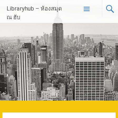
Skip
Libraryhub – ห้องสมุด
to
content
ณ ฮับ