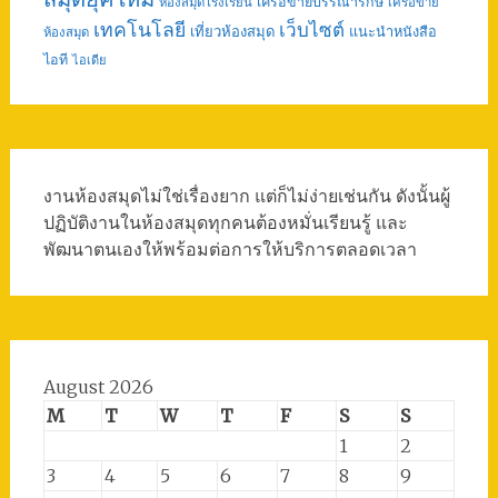
เครือข่ายบรรณารักษ์
ห้องสมุดโรงเรียน
เครือข่าย
เทคโนโลยี
เว็บไซต์
เที่ยวห้องสมุด
แนะนำหนังสือ
ห้องสมุด
ไอที
ไอเดีย
งานห้องสมุดไม่ใช่เรื่องยาก แต่ก็ไม่ง่ายเช่นกัน ดังนั้นผู้
ปฏิบัติงานในห้องสมุดทุกคนต้องหมั่นเรียนรู้ และ
พัฒนาตนเองให้พร้อมต่อการให้บริการตลอดเวลา
August 2026
M
T
W
T
F
S
S
1
2
3
4
5
6
7
8
9