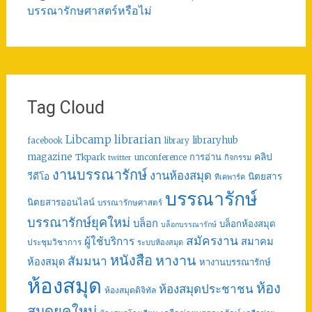
บรรณารักษศาสตร์หรือไม่
Tag Cloud
librarian
Libcamp
libraryhub
facebook
library
คลิป
magazine
การอ่าน
Tkpark
unconference
กิจกรรม
twitter
งานบรรณารักษ์
งานห้องสมุด
วีดีโอ
นิตยสาร
ทีเคพาร์ค
บรรณารักษ์
นิตยสารออนไลน์
บรรณารักษศาสตร์
บรรณารักษ์ยุคใหม่
บล็อก
บล็อกห้องสมุด
บล็อกบรรณารักษ์
สมัครงาน
ผู้ใช้บริการ
สมาคม
ประชุมวิชาการ
ระบบห้องสมุด
หนังสือ
หางาน
สัมมนา
ห้องสมุด
หางานบรรณารักษ์
ห้องสมุด
ห้อง
ห้องสมุดประชาชน
ห้องสมุดดิจิทัล
สมุดยุคใหม่