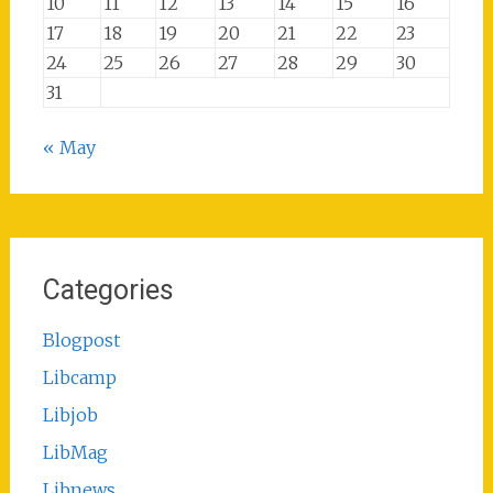
10
11
12
13
14
15
16
17
18
19
20
21
22
23
24
25
26
27
28
29
30
31
« May
Categories
Blogpost
Libcamp
Libjob
LibMag
Libnews