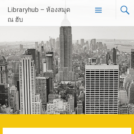
Skip
Libraryhub – ห้องสมุด
to
content
ณ ฮับ