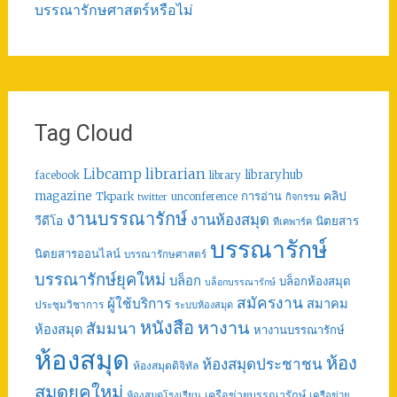
บรรณารักษศาสตร์หรือไม่
Tag Cloud
librarian
Libcamp
libraryhub
facebook
library
คลิป
magazine
การอ่าน
Tkpark
unconference
กิจกรรม
twitter
งานบรรณารักษ์
งานห้องสมุด
วีดีโอ
นิตยสาร
ทีเคพาร์ค
บรรณารักษ์
นิตยสารออนไลน์
บรรณารักษศาสตร์
บรรณารักษ์ยุคใหม่
บล็อก
บล็อกห้องสมุด
บล็อกบรรณารักษ์
สมัครงาน
ผู้ใช้บริการ
สมาคม
ประชุมวิชาการ
ระบบห้องสมุด
หนังสือ
หางาน
สัมมนา
ห้องสมุด
หางานบรรณารักษ์
ห้องสมุด
ห้อง
ห้องสมุดประชาชน
ห้องสมุดดิจิทัล
สมุดยุคใหม่
เครือข่ายบรรณารักษ์
ห้องสมุดโรงเรียน
เครือข่าย