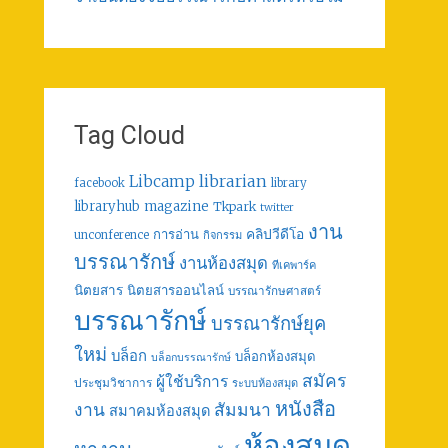
Tag Cloud
librarian
Libcamp
facebook
library
libraryhub
magazine
Tkpark
twitter
งาน
คลิปวีดีโอ
การอ่าน
unconference
กิจกรรม
บรรณารักษ์
งานห้องสมุด
ทีเคพาร์ค
นิตยสาร
นิตยสารออนไลน์
บรรณารักษศาสตร์
บรรณารักษ์
บรรณารักษ์ยุค
ใหม่
บล็อก
บล็อกห้องสมุด
บล็อกบรรณารักษ์
สมัคร
ผู้ใช้บริการ
ประชุมวิชาการ
ระบบห้องสมุด
หนังสือ
งาน
สัมมนา
สมาคมห้องสมุด
ห้องสมุด