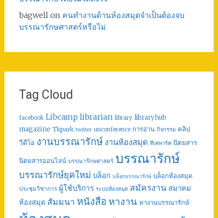
bagwell
on
คนทำงานด้านห้องสมุดจำเป็นต้องจบ
บรรณารักษศาสตร์หรือไม่
Tag Cloud
librarian
Libcamp
libraryhub
facebook
library
คลิป
magazine
การอ่าน
Tkpark
unconference
กิจกรรม
twitter
งานบรรณารักษ์
งานห้องสมุด
วีดีโอ
นิตยสาร
ทีเคพาร์ค
บรรณารักษ์
นิตยสารออนไลน์
บรรณารักษศาสตร์
บรรณารักษ์ยุคใหม่
บล็อก
บล็อกห้องสมุด
บล็อกบรรณารักษ์
สมัครงาน
ผู้ใช้บริการ
สมาคม
ประชุมวิชาการ
ระบบห้องสมุด
หนังสือ
หางาน
สัมมนา
ห้องสมุด
หางานบรรณารักษ์