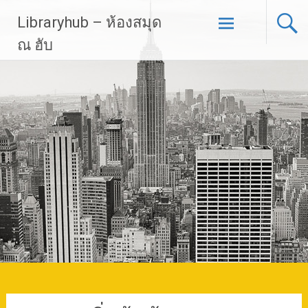
Skip
Libraryhub – ห้องสมุด
to
content
ณ ฮับ