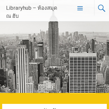
Skip
Libraryhub – ห้องสมุด
to
content
ณ ฮับ