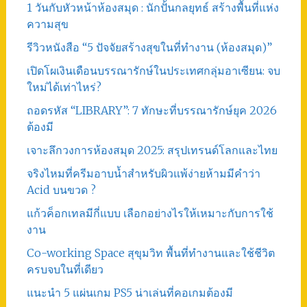
1 วันกับหัวหน้าห้องสมุด : นักปั้นกลยุทธ์ สร้างพื้นที่แห่ง
ความสุข
รีวิวหนังสือ “5 ปัจจัยสร้างสุขในที่ทำงาน (ห้องสมุด)”
เปิดโผเงินเดือนบรรณารักษ์ในประเทศกลุ่มอาเซียน: จบ
ใหม่ได้เท่าไหร่?
ถอดรหัส “LIBRARY”: 7 ทักษะที่บรรณารักษ์ยุค 2026
ต้องมี
เจาะลึกวงการห้องสมุด 2025: สรุปเทรนด์โลกและไทย
จริงไหมที่ครีมอาบน้ำสำหรับผิวแพ้ง่ายห้ามมีคำว่า
Acid บนขวด ?
แก้วค็อกเทลมีกี่แบบ เลือกอย่างไรให้เหมาะกับการใช้
งาน
Co-working Space สุขุมวิท พื้นที่ทำงานและใช้ชีวิต
ครบจบในที่เดียว
แนะนำ 5 แผ่นเกม PS5 น่าเล่นที่คอเกมต้องมี