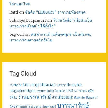
โลกและไทย
Ratti
on
ข้อคิด “LIBRARY” จากนายห้องสมุด
Sukanya Leeprasert
on
รีวิวหนังสือ “เมื่อฉันเป็น
บรรณารักษ์โดยไม่ได้ตั้งใจ”
bagwell
on
คนทำงานด้านห้องสมุดจำเป็นต้องจบ
บรรณารักษศาสตร์หรือไม่
Tag Cloud
librarian
Libcamp
libraryhub
facebook
library
คลิป
magazine
การอ่าน
Tkpark
unconference
กิจกรรม
twitter
งานบรรณารักษ์
งานห้องสมุด
วีดีโอ
นิตยสาร
ทีเคพาร์ค
บรรณารักษ์
นิตยสารออนไลน์
บรรณารักษศาสตร์