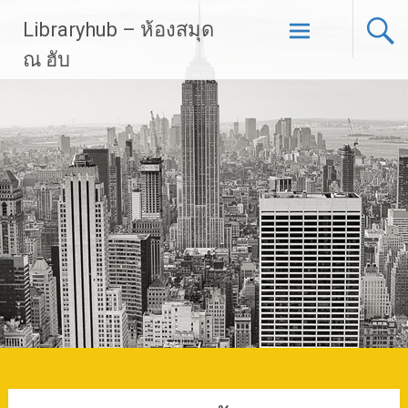
Skip
Libraryhub – ห้องสมุด
to
content
ณ ฮับ