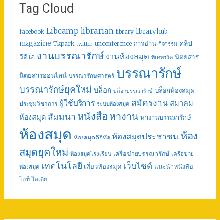
Tag Cloud
librarian
Libcamp
libraryhub
facebook
library
คลิป
magazine
การอ่าน
Tkpark
unconference
กิจกรรม
twitter
งานบรรณารักษ์
งานห้องสมุด
วีดีโอ
นิตยสาร
ทีเคพาร์ค
บรรณารักษ์
นิตยสารออนไลน์
บรรณารักษศาสตร์
บรรณารักษ์ยุคใหม่
บล็อก
บล็อกห้องสมุด
บล็อกบรรณารักษ์
สมัครงาน
ผู้ใช้บริการ
สมาคม
ประชุมวิชาการ
ระบบห้องสมุด
หนังสือ
หางาน
สัมมนา
ห้องสมุด
หางานบรรณารักษ์
ห้องสมุด
ห้อง
ห้องสมุดประชาชน
ห้องสมุดดิจิทัล
สมุดยุคใหม่
เครือข่ายบรรณารักษ์
ห้องสมุดโรงเรียน
เครือข่าย
เทคโนโลยี
เว็บไซต์
เที่ยวห้องสมุด
แนะนำหนังสือ
ห้องสมุด
ไอที
ไอเดีย