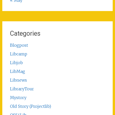
« May
Categories
Blogpost
Libcamp
Libjob
LibMag
Libnews
LibraryTour
Mystory
Old Story (Projectlib)
OSS4Lib