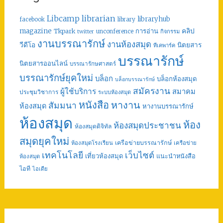
librarian
Libcamp
libraryhub
facebook
library
คลิป
magazine
การอ่าน
Tkpark
unconference
กิจกรรม
twitter
งานบรรณารักษ์
งานห้องสมุด
วีดีโอ
นิตยสาร
ทีเคพาร์ค
บรรณารักษ์
นิตยสารออนไลน์
บรรณารักษศาสตร์
บรรณารักษ์ยุคใหม่
บล็อก
บล็อกห้องสมุด
บล็อกบรรณารักษ์
สมัครงาน
ผู้ใช้บริการ
สมาคม
ประชุมวิชาการ
ระบบห้องสมุด
หนังสือ
หางาน
สัมมนา
ห้องสมุด
หางานบรรณารักษ์
ห้องสมุด
ห้อง
ห้องสมุดประชาชน
ห้องสมุดดิจิทัล
สมุดยุคใหม่
เครือข่ายบรรณารักษ์
ห้องสมุดโรงเรียน
เครือข่าย
เทคโนโลยี
เว็บไซต์
เที่ยวห้องสมุด
แนะนำหนังสือ
ห้องสมุด
ไอที
ไอเดีย