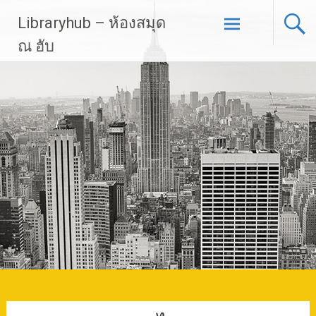
Skip
Libraryhub – ห้องสมุด
to
content
ณ ฮับ