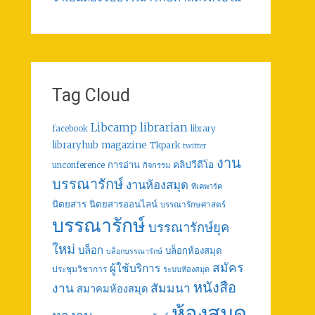
Tag Cloud
librarian
Libcamp
facebook
library
libraryhub
magazine
Tkpark
twitter
งาน
คลิปวีดีโอ
การอ่าน
unconference
กิจกรรม
บรรณารักษ์
งานห้องสมุด
ทีเคพาร์ค
นิตยสาร
นิตยสารออนไลน์
บรรณารักษศาสตร์
บรรณารักษ์
บรรณารักษ์ยุค
ใหม่
บล็อก
บล็อกห้องสมุด
บล็อกบรรณารักษ์
สมัคร
ผู้ใช้บริการ
ประชุมวิชาการ
ระบบห้องสมุด
หนังสือ
งาน
สัมมนา
สมาคมห้องสมุด
ห้องสมุด