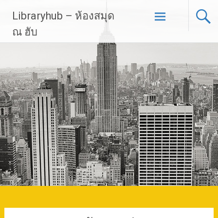
Skip
Libraryhub – ห้องสมุด
to
content
ณ ฮับ