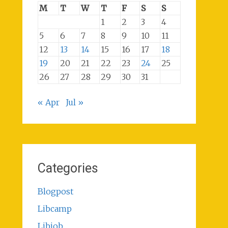
M
T
W
T
F
S
S
1
2
3
4
5
6
7
8
9
10
11
12
13
14
15
16
17
18
19
20
21
22
23
24
25
26
27
28
29
30
31
« Apr
Jul »
Categories
Blogpost
Libcamp
Libjob