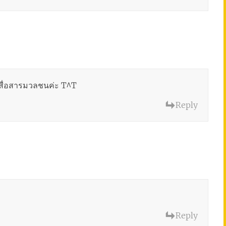
บสื่อสารมวลชนค่ะ T^T
Reply
Reply