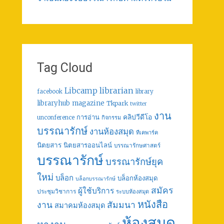
Tag Cloud
librarian
Libcamp
facebook
library
libraryhub
magazine
Tkpark
twitter
งาน
คลิปวีดีโอ
การอ่าน
unconference
กิจกรรม
บรรณารักษ์
งานห้องสมุด
ทีเคพาร์ค
นิตยสาร
นิตยสารออนไลน์
บรรณารักษศาสตร์
บรรณารักษ์
บรรณารักษ์ยุค
ใหม่
บล็อก
บล็อกห้องสมุด
บล็อกบรรณารักษ์
สมัคร
ผู้ใช้บริการ
ประชุมวิชาการ
ระบบห้องสมุด
หนังสือ
งาน
สัมมนา
สมาคมห้องสมุด
ห้องสมุด