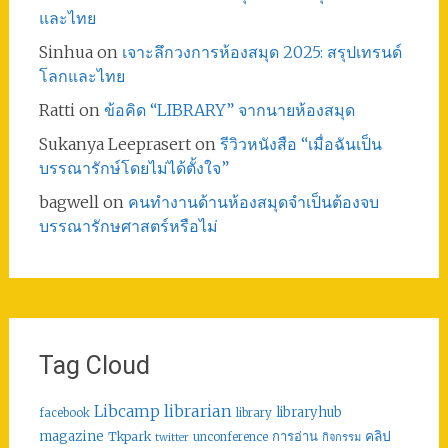
และไทย
Sinhua
on
เจาะลึกวงการห้องสมุด 2025: สรุปเทรนด์
โลกและไทย
Ratti
on
ข้อคิด “LIBRARY” จากนายห้องสมุด
Sukanya Leeprasert
on
รีวิวหนังสือ “เมื่อฉันเป็น
บรรณารักษ์โดยไม่ได้ตั้งใจ”
bagwell
on
คนทำงานด้านห้องสมุดจำเป็นต้องจบ
บรรณารักษศาสตร์หรือไม่
Tag Cloud
librarian
Libcamp
libraryhub
facebook
library
คลิป
magazine
การอ่าน
Tkpark
unconference
กิจกรรม
twitter