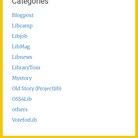
Categories
Blogpost
Libcamp
Libjob
LibMag
Libnews
LibraryTour
Mystory
Old Story (Projectlib)
OSS4Lib
others
VoteforLib