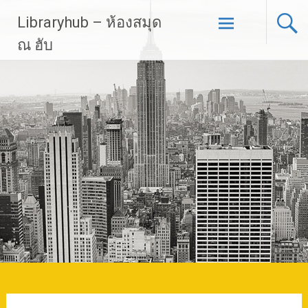
Skip
Libraryhub – ห้องสมุด
to
content
ณ ฮับ