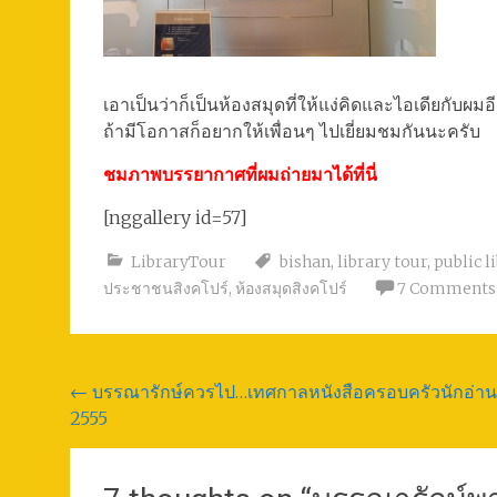
เอาเป็นว่าก็เป็นห้องสมุดที่ให้แง่คิดและไอเดียกับผมอี
ถ้ามีโอกาสก็อยากให้เพื่อนๆ ไปเยี่ยมชมกันนะครับ
ชมภาพบรรยากาศที่ผมถ่ายมาได้ที่นี่
[nggallery id=57]
LibraryTour
bishan
,
library tour
,
public l
ประชาชนสิงคโปร์
,
ห้องสมุดสิงคโปร์
7 Comments
Post
←
บรรณารักษ์ควรไป…เทศกาลหนังสือครอบครัวนักอ่าน
2555
navigation