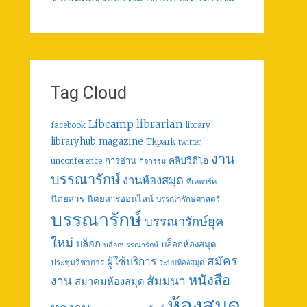
Tag Cloud
librarian
Libcamp
facebook
library
libraryhub
magazine
Tkpark
twitter
งาน
คลิปวีดีโอ
การอ่าน
unconference
กิจกรรม
บรรณารักษ์
งานห้องสมุด
ทีเคพาร์ค
นิตยสาร
นิตยสารออนไลน์
บรรณารักษศาสตร์
บรรณารักษ์
บรรณารักษ์ยุค
ใหม่
บล็อก
บล็อกห้องสมุด
บล็อกบรรณารักษ์
สมัคร
ผู้ใช้บริการ
ประชุมวิชาการ
ระบบห้องสมุด
หนังสือ
งาน
สัมมนา
สมาคมห้องสมุด
ห้องสมุด