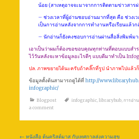
น้อย (สาเหตุอาจจะมาจากการติดตามข่าวสารผ่านเ
– ช่วงเวลาที่ผู้อ่านชอบอ่านมากที่สุด คือ ช่วง
เป็นการอ่านหลังจากการทำงานหรือเรียนแล้วกลับ
– นักอ่านก็ยังคงชอบการอ่านผ่านสื่อสิ่งพิมพ์มากก
เอาเป็นว่าผมก็ต้องขอขอบคุณทุกท่านที่ตอบแบบสำรว
ไว้วันหลังจะหาข้อมูลอะไรดีๆ แบบดีมาทำเป็น Infogr
ปล. ภาพขยายได้นะครับถ้าคลิ๊กที่รูป นำภาพไปแล้วก
ข้อมูลตั้งต้นสามารถดูได้ที่
http://www.libraryhub
infographic/
Blogpost
infographic
,
libraryhub
,
การอ่าน
a comment
Post
←
หนังสือ ต้นคริสต์มาส กับเทศกาลส่งความสุข