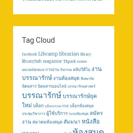
Tag Cloud
librarian
Libcamp
facebook
library
libraryhub
magazine
Tkpark
twitter
งาน
คลิปวีดีโอ
การอ่าน
unconference
กิจกรรม
บรรณารักษ์
งานห้องสมุด
ทีเคพาร์ค
นิตยสาร
นิตยสารออนไลน์
บรรณารักษศาสตร์
บรรณารักษ์
บรรณารักษ์ยุค
ใหม่
บล็อก
บล็อกห้องสมุด
บล็อกบรรณารักษ์
สมัคร
ผู้ใช้บริการ
ประชุมวิชาการ
ระบบห้องสมุด
หนังสือ
งาน
สัมมนา
สมาคมห้องสมุด
ห้องสมุด