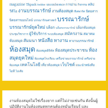
คลิป
magazine
การอ่าน
Tkpark
unconference
กิจกรรม
twitter
งานบรรณารักษ์
งานห้องสมุด
วีดีโอ
นิตยสาร
ทีเคพาร์ค
บรรณารักษ์
นิตยสารออนไลน์
บรรณารักษศาสตร์
บรรณารักษ์ยุคใหม่
บล็อก
บล็อกห้องสมุด
บล็อกบรรณารักษ์
สมัครงาน
ผู้ใช้บริการ
สมาคม
ประชุมวิชาการ
ระบบห้องสมุด
หนังสือ
หางาน
สัมมนา
ห้องสมุด
หางานบรรณารักษ์
ห้องสมุด
ห้อง
ห้องสมุดประชาชน
ห้องสมุดดิจิทัล
สมุดยุคใหม่
เครือข่ายบรรณารักษ์
ห้องสมุดโรงเรียน
เครือข่าย
เทคโนโลยี
เว็บไซต์
เที่ยวห้องสมุด
แนะนำหนังสือ
ห้องสมุด
ไอที
ไอเดีย
งานห้องสมุดไม่ใช่เรื่องยาก แต่ก็ไม่ง่ายเช่นกัน ดังนั้นผู้
ปฏิบัติงานในห้องสมุดทุกคนต้องหมั่นเรียนรู้ และ