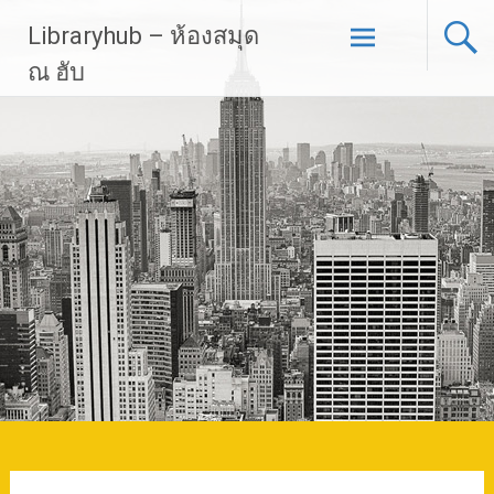
Skip
Libraryhub – ห้องสมุด
to
content
ณ ฮับ