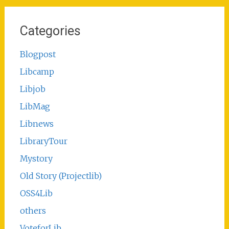
Categories
Blogpost
Libcamp
Libjob
LibMag
Libnews
LibraryTour
Mystory
Old Story (Projectlib)
OSS4Lib
others
VoteforLib