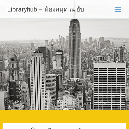
Skip
Libraryhub – ห้องสมุด ณ ฮับ
to
content