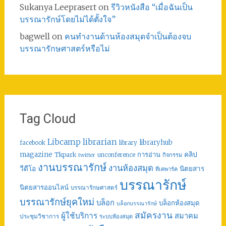
Sukanya Leeprasert
on
รีวิวหนังสือ “เมื่อฉันเป็น
บรรณารักษ์โดยไม่ได้ตั้งใจ”
bagwell
on
คนทำงานด้านห้องสมุดจำเป็นต้องจบ
บรรณารักษศาสตร์หรือไม่
Tag Cloud
librarian
Libcamp
libraryhub
facebook
library
คลิป
magazine
การอ่าน
Tkpark
unconference
กิจกรรม
twitter
งานบรรณารักษ์
งานห้องสมุด
วีดีโอ
นิตยสาร
ทีเคพาร์ค
บรรณารักษ์
นิตยสารออนไลน์
บรรณารักษศาสตร์
บรรณารักษ์ยุคใหม่
บล็อก
บล็อกห้องสมุด
บล็อกบรรณารักษ์
สมัครงาน
ผู้ใช้บริการ
สมาคม
ประชุมวิชาการ
ระบบห้องสมุด