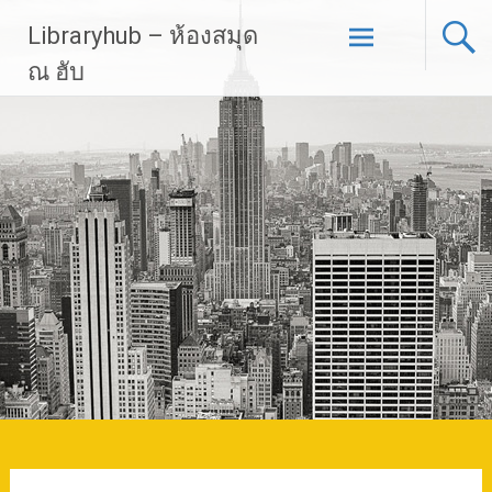
Skip
Libraryhub – ห้องสมุด
to
content
ณ ฮับ