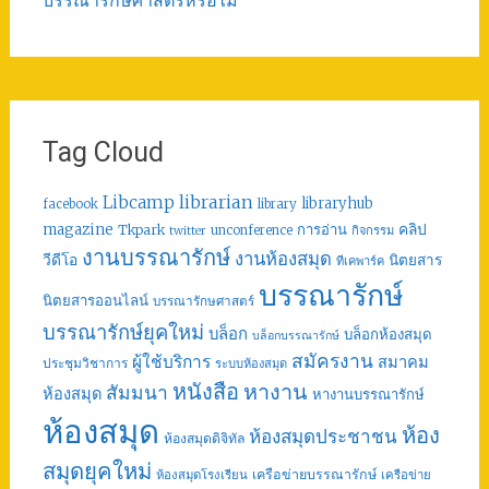
บรรณารักษศาสตร์หรือไม่
Tag Cloud
librarian
Libcamp
libraryhub
facebook
library
คลิป
magazine
การอ่าน
Tkpark
unconference
กิจกรรม
twitter
งานบรรณารักษ์
งานห้องสมุด
วีดีโอ
นิตยสาร
ทีเคพาร์ค
บรรณารักษ์
นิตยสารออนไลน์
บรรณารักษศาสตร์
บรรณารักษ์ยุคใหม่
บล็อก
บล็อกห้องสมุด
บล็อกบรรณารักษ์
สมัครงาน
ผู้ใช้บริการ
สมาคม
ประชุมวิชาการ
ระบบห้องสมุด
หนังสือ
หางาน
สัมมนา
ห้องสมุด
หางานบรรณารักษ์
ห้องสมุด
ห้อง
ห้องสมุดประชาชน
ห้องสมุดดิจิทัล
สมุดยุคใหม่
เครือข่ายบรรณารักษ์
ห้องสมุดโรงเรียน
เครือข่าย