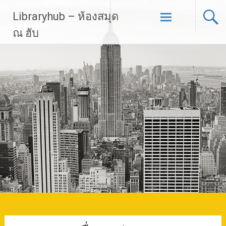
Skip
Libraryhub – ห้องสมุด
to
content
ณ ฮับ