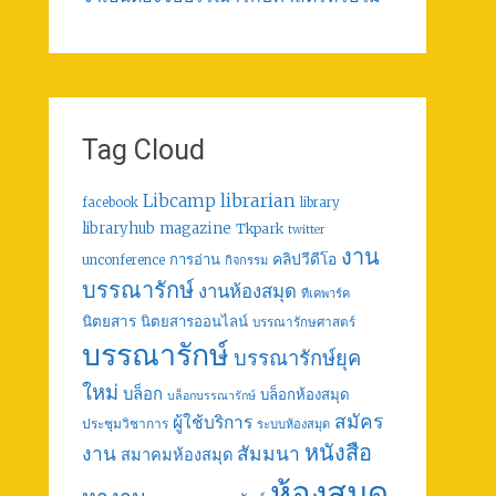
Tag Cloud
librarian
Libcamp
facebook
library
libraryhub
magazine
Tkpark
twitter
งาน
คลิปวีดีโอ
การอ่าน
unconference
กิจกรรม
บรรณารักษ์
งานห้องสมุด
ทีเคพาร์ค
นิตยสาร
นิตยสารออนไลน์
บรรณารักษศาสตร์
บรรณารักษ์
บรรณารักษ์ยุค
ใหม่
บล็อก
บล็อกห้องสมุด
บล็อกบรรณารักษ์
สมัคร
ผู้ใช้บริการ
ประชุมวิชาการ
ระบบห้องสมุด
หนังสือ
งาน
สัมมนา
สมาคมห้องสมุด
ห้องสมุด