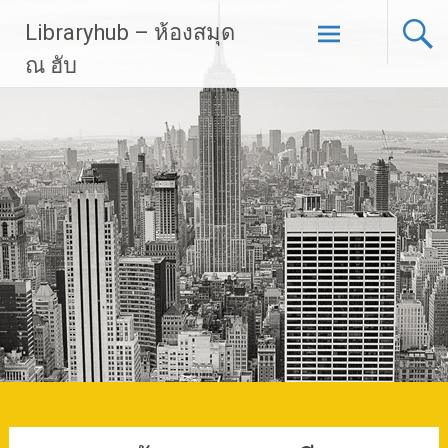
Skip
Libraryhub – ห้องสมุด
to
content
ณ ฮับ