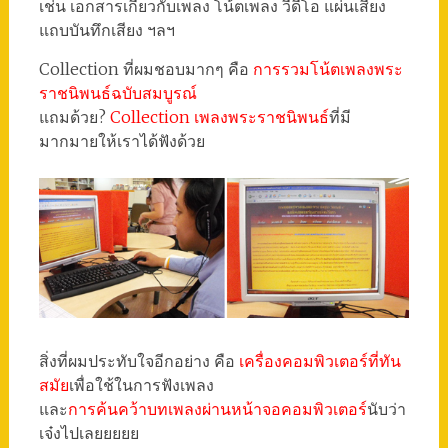
เช่น เอกสารเกี่ยวกับเพลง โน้ตเพลง วีดีโอ แผ่นเสียง
แถบบันทึกเสียง ฯลฯ
Collection ที่ผมชอบมากๆ คือ
การรวมโน้ตเพลงพระ
ราชนิพนธ์ฉบับสมบูรณ์
แถมด้วย?
Collection เพลงพระราชนิพนธ์
ที่มี
มากมายให้เราได้ฟังด้วย
สิ่งที่ผมประทับใจอีกอย่าง คือ
เครื่องคอมพิวเตอร์ที่ทัน
สมัย
เพื่อใช้ในการฟังเพลง
และ
การค้นคว้าบทเพลงผ่านหน้าจอคอมพิวเตอร์
นับว่า
เจ๋งไปเลยยยยย