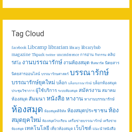
Tag Cloud
librarian
Libcamp
libraryhub
facebook
library
คลิป
magazine
การอ่าน
Tkpark
unconference
กิจกรรม
twitter
งานบรรณารักษ์
งานห้องสมุด
วีดีโอ
นิตยสาร
ทีเคพาร์ค
บรรณารักษ์
นิตยสารออนไลน์
บรรณารักษศาสตร์
บรรณารักษ์ยุคใหม่
บล็อก
บล็อกห้องสมุด
บล็อกบรรณารักษ์
สมัครงาน
ผู้ใช้บริการ
สมาคม
ประชุมวิชาการ
ระบบห้องสมุด
หนังสือ
หางาน
สัมมนา
ห้องสมุด
หางานบรรณารักษ์
ห้องสมุด
ห้อง
ห้องสมุดประชาชน
ห้องสมุดดิจิทัล
สมุดยุคใหม่
เครือข่ายบรรณารักษ์
ห้องสมุดโรงเรียน
เครือข่าย
เทคโนโลยี
เว็บไซต์
เที่ยวห้องสมุด
แนะนำหนังสือ
ห้องสมุด