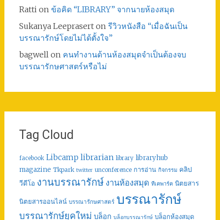
Ratti
on
ข้อคิด “LIBRARY” จากนายห้องสมุด
Sukanya Leeprasert
on
รีวิวหนังสือ “เมื่อฉันเป็น
บรรณารักษ์โดยไม่ได้ตั้งใจ”
bagwell
on
คนทำงานด้านห้องสมุดจำเป็นต้องจบ
บรรณารักษศาสตร์หรือไม่
Tag Cloud
librarian
Libcamp
libraryhub
facebook
library
คลิป
magazine
การอ่าน
Tkpark
unconference
กิจกรรม
twitter
งานบรรณารักษ์
งานห้องสมุด
วีดีโอ
นิตยสาร
ทีเคพาร์ค
บรรณารักษ์
นิตยสารออนไลน์
บรรณารักษศาสตร์
บรรณารักษ์ยุคใหม่
บล็อก
บล็อกห้องสมุด
บล็อกบรรณารักษ์