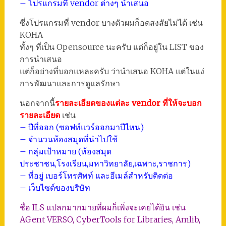
– โปรแกรมที่ vendor ต่างๆ นำเสนอ
ซึ่งโปรแกรมที่ vendor บางตัวผมก็อดสงสัยไม่ได้ เช่น
KOHA
ทั้งๆ ที่เป็น Opensource นะครับ แต่ก็อยู่ใน LIST ของ
การนำเสนอ
แต่ก็อย่างที่บอกแหละครับ ว่านำเสนอ KOHA แต่ในแง่
การพัฒนาและการดูแลรักษา
นอกจากนี้
รายละเอียดของแต่ละ vendor ที่ให้จะบอก
รายละเอียด
เช่น
– ปีที่ออก (ซอฟท์แวร์ออกมาปีไหน)
– จำนวนห้องสมุดที่นำไปใช้
– กลุ่มเป้าหมาย (ห้องสมุด
ประชาชน,โรงเรียน,มหาวิทยาลัย,เฉพาะ,ราชการ)
– ที่อยู่ เบอร์โทรศัพท์ และอีเมล์สำหรับติดต่อ
– เว็บไซต์ของบริษัท
ชื่อ ILS แปลกมากมายที่ผมก็เพิ่งจะเคยได้ยิน เช่น
AGent VERSO, CyberTools for Libraries, Amlib,