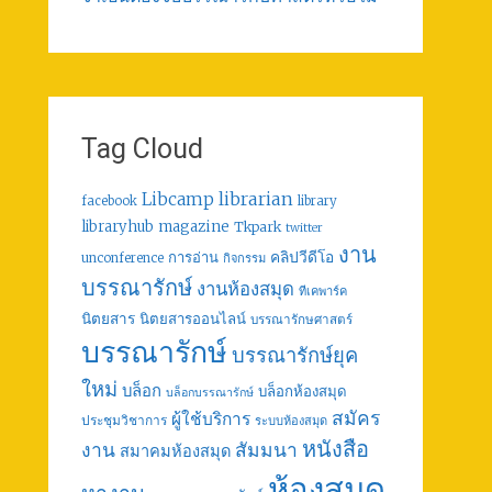
Tag Cloud
librarian
Libcamp
facebook
library
libraryhub
magazine
Tkpark
twitter
งาน
คลิปวีดีโอ
การอ่าน
unconference
กิจกรรม
บรรณารักษ์
งานห้องสมุด
ทีเคพาร์ค
นิตยสาร
นิตยสารออนไลน์
บรรณารักษศาสตร์
บรรณารักษ์
บรรณารักษ์ยุค
ใหม่
บล็อก
บล็อกห้องสมุด
บล็อกบรรณารักษ์
สมัคร
ผู้ใช้บริการ
ประชุมวิชาการ
ระบบห้องสมุด
หนังสือ
งาน
สัมมนา
สมาคมห้องสมุด
ห้องสมุด