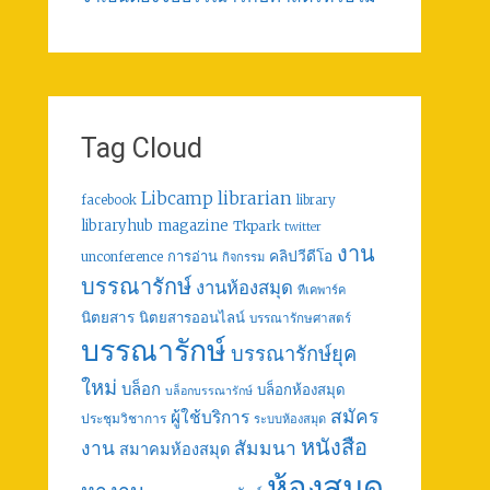
Tag Cloud
librarian
Libcamp
facebook
library
libraryhub
magazine
Tkpark
twitter
งาน
คลิปวีดีโอ
การอ่าน
unconference
กิจกรรม
บรรณารักษ์
งานห้องสมุด
ทีเคพาร์ค
นิตยสาร
นิตยสารออนไลน์
บรรณารักษศาสตร์
บรรณารักษ์
บรรณารักษ์ยุค
ใหม่
บล็อก
บล็อกห้องสมุด
บล็อกบรรณารักษ์
สมัคร
ผู้ใช้บริการ
ประชุมวิชาการ
ระบบห้องสมุด
หนังสือ
งาน
สัมมนา
สมาคมห้องสมุด
ห้องสมุด