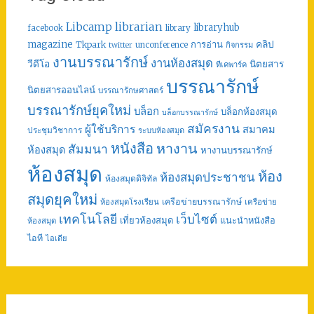
librarian
Libcamp
libraryhub
facebook
library
คลิป
magazine
การอ่าน
Tkpark
unconference
กิจกรรม
twitter
งานบรรณารักษ์
งานห้องสมุด
วีดีโอ
นิตยสาร
ทีเคพาร์ค
บรรณารักษ์
นิตยสารออนไลน์
บรรณารักษศาสตร์
บรรณารักษ์ยุคใหม่
บล็อก
บล็อกห้องสมุด
บล็อกบรรณารักษ์
สมัครงาน
ผู้ใช้บริการ
สมาคม
ประชุมวิชาการ
ระบบห้องสมุด
หนังสือ
หางาน
สัมมนา
ห้องสมุด
หางานบรรณารักษ์
ห้องสมุด
ห้อง
ห้องสมุดประชาชน
ห้องสมุดดิจิทัล
สมุดยุคใหม่
เครือข่ายบรรณารักษ์
ห้องสมุดโรงเรียน
เครือข่าย
เทคโนโลยี
เว็บไซต์
เที่ยวห้องสมุด
แนะนำหนังสือ
ห้องสมุด
ไอที
ไอเดีย