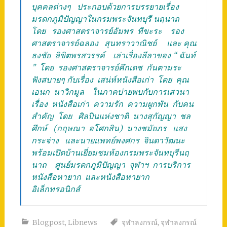
บุคคลต่างๆ ประกอบด้วยการบรรยายเรื่อง
มรดกภูมิปัญญาในกรมพระจันทบุรี นฤนาถ
โดย รองศาสตราจารย์อัมพร ทีขะระ รอง
ศาสตราจารย์ฉลอง สุนทราวาณิชย์ และ คุณ
ธงชัย ลิขิตพรสวรรค์ เล่าเรื่องลีลาของ “ ฉันท์
” โดย รองศาสตราจารย์คึกเดช กันตามระ
ฟังสบายๆ กับเรื่อง เสน่ห์หนังสือเก่า โดย คุณ
เอนก นาวิกมูล ในภาคบ่ายพบกับการเสวนา
เรื่อง หนังสือเก่า ความรัก ความผูกพัน กับคน
สำคัญ โดย ศิลปินแห่งชาติ นางสุกัญญา ชล
ศึกษ์ (กฤษณา อโศกสิน) นางชมัยภร แสง
กระจ่าง และนายแพทย์พงศกร จินดาวัฒนะ
พร้อมเปิดบ้านเยี่ยมชมห้องกรมพระจันทบุรีนฤ
นาถ ศูนย์มรดกภูมิปัญญา จุฬาฯ การบริการ
หนังสือหายาก และหนังสือหายาก
อิเล็กทรอนิกส์
Blogpost
,
Libnews
จุฬาลงกรณ์
,
จุฬาลงกรณ์