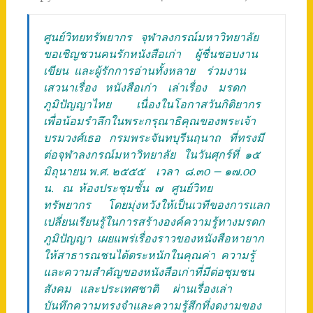
ศูนย์วิทยทรัพยากร จุฬาลงกรณ์มหาวิทยาลัย
ขอเชิญชวนคนรักหนังสือเก่า ผู้ชื่นชอบงาน
เขียน และผู้รักการอ่านทั้งหลาย ร่วมงาน
เสวนาเรื่อง หนังสือเก่า เล่าเรื่อง มรดก
ภูมิปัญญาไทย เนื่องในโอกาสวันกิติยากร
เพื่อน้อมรำลึกในพระกรุณาธิคุณของพระเจ้า
บรมวงศ์เธอ กรมพระจันทบุรีนฤนาถ ที่ทรงมี
ต่อจุฬาลงกรณ์มหาวิทยาลัย ในวันศุกร์ที่ ๑๕
มิถุนายน พ.ศ. ๒๕๕๕ เวลา ๘.๓o – ๑๗.oo
น. ณ ห้องประชุมชั้น ๗ ศูนย์วิทย
ทรัพยากร โดยมุ่งหวังให้เป็นเวทีของการแลก
เปลี่ยนเรียนรู้ในการสร้างองค์ความรู้ทางมรดก
ภูมิปัญญา เผยแพร่เรื่องราวของหนังสือหายาก
ให้สาธารณชนได้ตระหนักในคุณค่า ความรู้
และความสำคัญของหนังสือเก่าที่มีต่อชุมชน
สังคม และประเทศชาติ ผ่านเรื่องเล่า
บันทึกความทรงจำและความรู้สึกที่งดงามของ