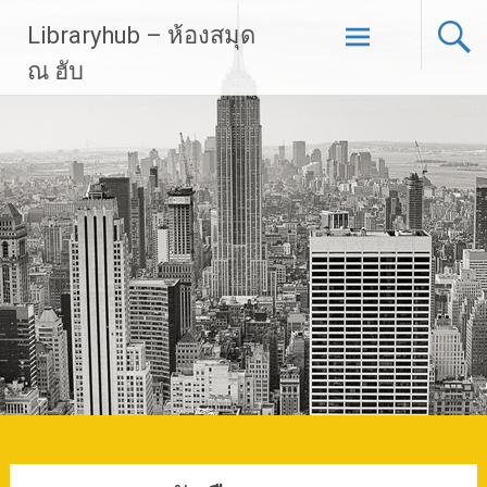
Skip
Libraryhub – ห้องสมุด
to
content
ณ ฮับ