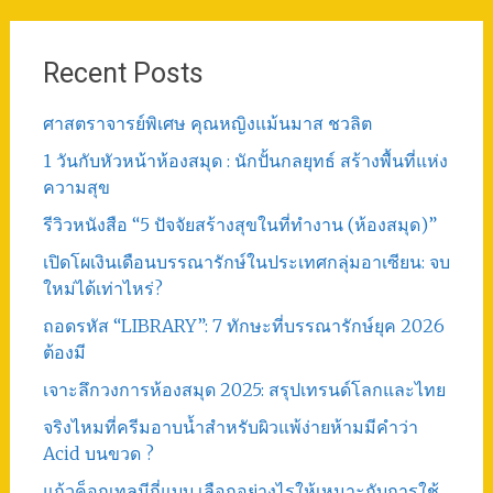
Recent Posts
ศาสตราจารย์พิเศษ คุณหญิงแม้นมาส ชวลิต
1 วันกับหัวหน้าห้องสมุด : นักปั้นกลยุทธ์ สร้างพื้นที่แห่ง
ความสุข
รีวิวหนังสือ “5 ปัจจัยสร้างสุขในที่ทำงาน (ห้องสมุด)”
เปิดโผเงินเดือนบรรณารักษ์ในประเทศกลุ่มอาเซียน: จบ
ใหม่ได้เท่าไหร่?
ถอดรหัส “LIBRARY”: 7 ทักษะที่บรรณารักษ์ยุค 2026
ต้องมี
เจาะลึกวงการห้องสมุด 2025: สรุปเทรนด์โลกและไทย
จริงไหมที่ครีมอาบน้ำสำหรับผิวแพ้ง่ายห้ามมีคำว่า
Acid บนขวด ?
แก้วค็อกเทลมีกี่แบบ เลือกอย่างไรให้เหมาะกับการใช้