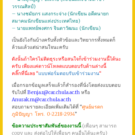
วรรณศิลป์)
– นางชมัยภร แสงกระจ่าง (นักเขียน อดีตนายก
สมาคมนักเขียนแห่งประเทศไทย)
– นายแพทย์พงศกร จินดาวัฒนะ (นักเขียน)
เป็นยังไงกันบ้างครับทั้งหัวข้อและวิทยากรทั้งหมดก็
ล้วนแล้วแต่น่าสนใจนะครับ
ดังนั้นถ้าใครไม่ติดธุระหรือสนใจก็เข้าร่วมงานนี้ได้นะ
ครับ เพียงแค่ดาวน์โหลดแบบตอบรับด้านล่างนี้
คลิ๊กที่นี่เลย “
แบบฟอร์มตอบรับเข้าร่วมงาน
“
เมื่อกรอกข้อมูลเสร็จแล้วก็สำรองที่นั่งโดยส่งแบบตอบ
รับไปที่
Benja.r@car.chula.ac.th
หรือ
Anurak.m@car.chula.ac.th
สอบถามรายละเอียดเพิ่มเติมได้ที่ “
ศูนย์มรดก
ภูมิปัญญา โทร. 0-2218-2934
”
ข้อความประชาสัมพันธ์ของงานนี้
(เพื่อนๆ สามารถ
copy และ ส่งต่อไปให้เพื่อนๆ คนอื่นได้นะครับ)