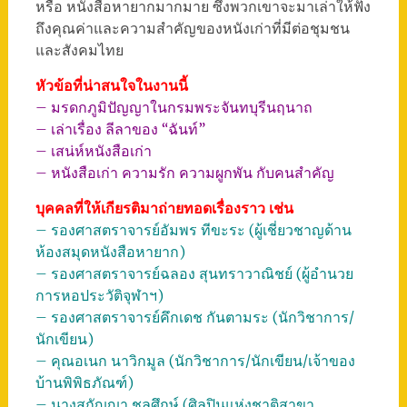
หรือ หนังสือหายากมากมาย ซึ่งพวกเขาจะมาเล่าให้ฟัง
ถึงคุณค่าและความสำคัญของหนังเก่าที่มีต่อชุมชน
และสังคมไทย
หัวข้อที่น่าสนใจในงานนี้
– มรดกภูมิปัญญาในกรมพระจันทบุรีนฤนาถ
– เล่าเรื่อง ลีลาของ “ฉันท์”
– เสน่ห์หนังสือเก่า
– หนังสือเก่า ความรัก ความผูกพัน กับคนสำคัญ
บุคคลที่ให้เกียรติมาถ่ายทอดเรื่องราว เช่น
– รองศาสตราจารย์อัมพร ทีขะระ (ผู้เชี่ยวชาญด้าน
ห้องสมุดหนังสือหายาก)
– รองศาสตราจารย์ฉลอง สุนทราวาณิชย์ (ผู้อำนวย
การหอประวัติจุฬาฯ)
– รองศาสตราจารย์คึกเดช กันตามระ (นักวิชาการ/
นักเขียน)
– คุณอเนก นาวิกมูล (นักวิชาการ/นักเขียน/เจ้าของ
บ้านพิพิธภัณฑ์)
– นางสุกัญญา ชลศึกษ์ (ศิลปินแห่งชาติสาขา