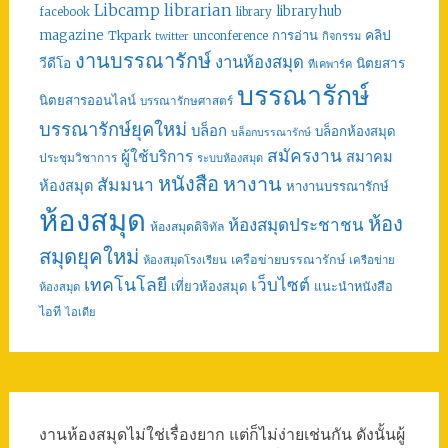
librarian
Libcamp
libraryhub
facebook
library
คลิป
magazine
การอ่าน
Tkpark
unconference
กิจกรรม
twitter
งานบรรณารักษ์
งานห้องสมุด
วีดีโอ
นิตยสาร
ทีเคพาร์ค
บรรณารักษ์
นิตยสารออนไลน์
บรรณารักษศาสตร์
บรรณารักษ์ยุคใหม่
บล็อก
บล็อกห้องสมุด
บล็อกบรรณารักษ์
สมัครงาน
ผู้ใช้บริการ
สมาคม
ประชุมวิชาการ
ระบบห้องสมุด
หนังสือ
หางาน
สัมมนา
ห้องสมุด
หางานบรรณารักษ์
ห้องสมุด
ห้อง
ห้องสมุดประชาชน
ห้องสมุดดิจิทัล
สมุดยุคใหม่
เครือข่ายบรรณารักษ์
ห้องสมุดโรงเรียน
เครือข่าย
เทคโนโลยี
เว็บไซต์
เที่ยวห้องสมุด
แนะนำหนังสือ
ห้องสมุด
ไอที
ไอเดีย
งานห้องสมุดไม่ใช่เรื่องยาก แต่ก็ไม่ง่ายเช่นกัน ดังนั้นผู้