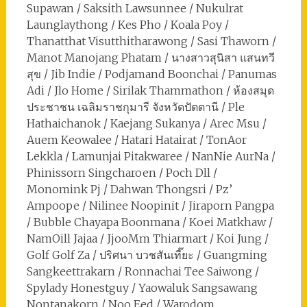
Supawan / Saksith Lawsunnee / Nukulrat
Launglaythong / Kes Pho / Koala Poy /
Thanatthat Visutthitharawong / Sasi Thaworn /
Manot Manojang Phatam / นางสาวสุนิสา แสนทวี
สุข / Jib Indie / Podjamand Boonchai / Panumas
Adi / Jlo Home / Sirilak Thammathon / ห้องสมุด
ประชาชน เฉลิมราชกุมารี จังหวัดปัตตานี / Ple
Hathaichanok / Kaejang Sukanya / Arec Msu /
Auem Keowalee / Hatari Hatairat / TonAor
Lekkla / Lamunjai Pitakwaree / NanNie AurNa /
Phinissorn Singcharoen / Poch Dll /
Monomink Pj / Dahwan Thongsri / Pz’
Ampoope / Nilinee Noopinit / Jiraporn Pangpa
/ Bubble Chayapa Boonmana / Koei Matkhaw /
NamOill Jajaa / JjooMm Thiarmart / Koi Jung /
Golf Golf Za / ปริศนา บวชสันเที๊ยะ / Guangming
Sangkeettrakarn / Ronnachai Tee Saiwong /
Spylady Honestguy / Yaowaluk Sangsawang
Nontanakorn / Noo Eed / Warodom