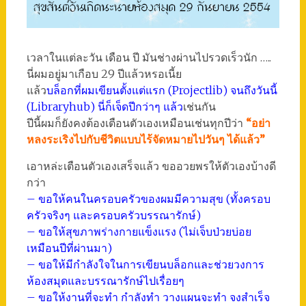
เวลาในแต่ละวัน เดือน ปี มันช่างผ่านไปรวดเร็วนัก …..
นี่ผมอยู่มาเกือบ 29 ปีแล้วหรอเนี้ย
แล้ว
บล็อกที่ผมเขียนตั้งแต่แรก (Projectlib) จนถึงวันนี้
(Libraryhub) นี่ก็เจ็ดปีกว่าๆ แล้ว
เช่นกัน
ปีนี้ผมก็ยังคงต้องเตือนตัวเองเหมือนเช่นทุกปีว่า
“อย่า
หลงระเริงไปกับชีวิตแบบไร้จัดหมายไปวันๆ ได้แล้ว”
เอาหล่ะเตือนตัวเองเสร็จแล้ว ขออวยพรให้ตัวเองบ้างดี
กว่า
– ขอให้คนในครอบครัวของผมมีความสุข (ทั้งครอบ
ครัวจริงๆ และครอบครัวบรรณารักษ์)
– ขอให้สุขภาพร่างกายแข็งแรง (ไม่เจ็บป่วยบ่อย
เหมือนปีที่ผ่านมา)
– ขอให้มีกำลังใจในการเขียนบล็อกและช่วยวงการ
ห้องสมุดและบรรณารักษ์ไปเรื่อยๆ
– ขอให้งานที่จะทำ กำลังทำ วางแผนจะทำ จงสำเร็จ