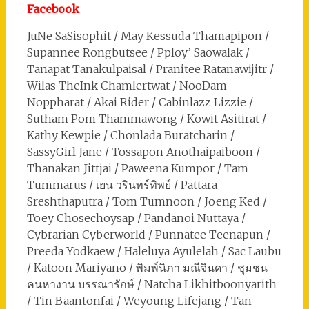
Facebook
JuNe SaSisophit / May Kessuda Thamapipon /
Supannee Rongbutsee / Pploy’ Saowalak /
Tanapat Tanakulpaisal / Pranitee Ratanawijitr /
Wilas TheInk Chamlertwat / NooDam
Noppharat / Akai Rider / Cabinlazz Lizzie /
Sutham Pom Thammawong / Kowit Asitirat /
Kathy Kewpie / Chonlada Buratcharin /
SassyGirl Jane / Tossapon Anothaipaiboon /
Thanakan Jittjai / Paweena Kumpor / Tam
Tummarus / เยน วรินทร์ทิพย์ / Pattara
Sreshthaputra / Tom Tumnoon / Joeng Ked /
Toey Chosechoysap / Pandanoi Nuttaya /
Cybrarian Cyberworld / Punnatee Teenapun /
Preeda Yodkaew / Haleluya Ayulelah / Sac Laubu
/ Katoon Mariyano / พิมพ์นิภา มณีจินดา / ชุมชน
คนหางาน บรรณารักษ์ / Natcha Likhitboonyarith
/ Tin Baantonfai / Weyoung Lifejang / Tan