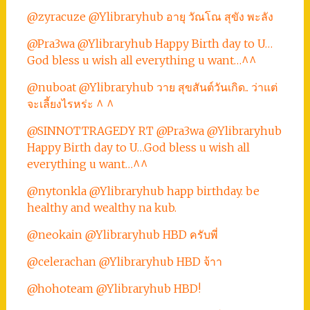
@zyracuze @Ylibraryhub อายุ วัณโณ สุขัง พะลัง
@Pra3wa @Ylibraryhub Happy Birth day to U…
God bless u wish all everything u want…^^
@nuboat @Ylibraryhub วาย สุขสันต์วันเกิด.. ว่าแต่
จะเลี้ยงไรหร่ะ ^ ^
@SINNOTTRAGEDY RT @Pra3wa @Ylibraryhub
Happy Birth day to U…God bless u wish all
everything u want…^^
@nytonkla @Ylibraryhub happ birthday. be
healthy and wealthy na kub.
@neokain @Ylibraryhub HBD ครับพี่
@celerachan @Ylibraryhub HBD จ้าา
@hohoteam @Ylibraryhub HBD!