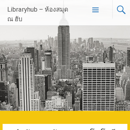
Skip
Libraryhub – ห้องสมุด
to
content
ณ ฮับ