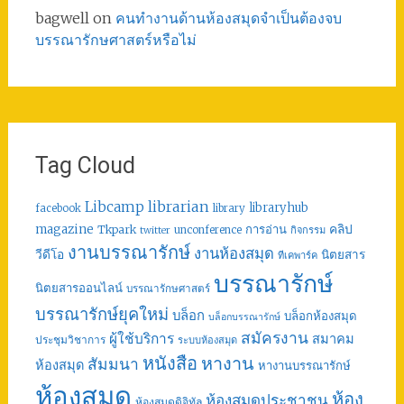
bagwell
on
คนทำงานด้านห้องสมุดจำเป็นต้องจบ
บรรณารักษศาสตร์หรือไม่
Tag Cloud
librarian
Libcamp
libraryhub
facebook
library
คลิป
magazine
การอ่าน
Tkpark
unconference
กิจกรรม
twitter
งานบรรณารักษ์
งานห้องสมุด
วีดีโอ
นิตยสาร
ทีเคพาร์ค
บรรณารักษ์
นิตยสารออนไลน์
บรรณารักษศาสตร์
บรรณารักษ์ยุคใหม่
บล็อก
บล็อกห้องสมุด
บล็อกบรรณารักษ์
สมัครงาน
ผู้ใช้บริการ
สมาคม
ประชุมวิชาการ
ระบบห้องสมุด
หนังสือ
หางาน
สัมมนา
ห้องสมุด
หางานบรรณารักษ์
ห้องสมุด
ห้อง
ห้องสมุดประชาชน
ห้องสมุดดิจิทัล