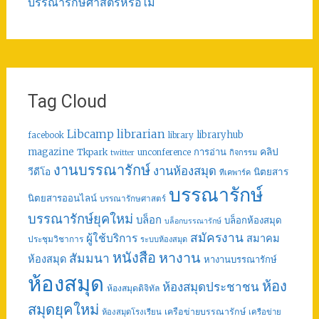
บรรณารักษศาสตร์หรือไม่
Tag Cloud
librarian
Libcamp
libraryhub
facebook
library
คลิป
magazine
การอ่าน
Tkpark
unconference
กิจกรรม
twitter
งานบรรณารักษ์
งานห้องสมุด
วีดีโอ
นิตยสาร
ทีเคพาร์ค
บรรณารักษ์
นิตยสารออนไลน์
บรรณารักษศาสตร์
บรรณารักษ์ยุคใหม่
บล็อก
บล็อกห้องสมุด
บล็อกบรรณารักษ์
สมัครงาน
ผู้ใช้บริการ
สมาคม
ประชุมวิชาการ
ระบบห้องสมุด
หนังสือ
หางาน
สัมมนา
ห้องสมุด
หางานบรรณารักษ์
ห้องสมุด
ห้อง
ห้องสมุดประชาชน
ห้องสมุดดิจิทัล
สมุดยุคใหม่
เครือข่ายบรรณารักษ์
ห้องสมุดโรงเรียน
เครือข่าย