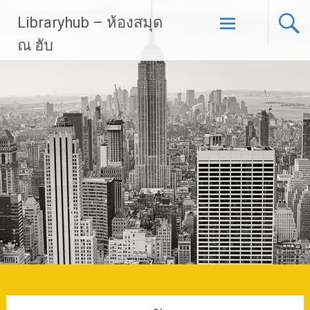
Skip
Libraryhub – ห้องสมุด
to
content
ณ ฮับ