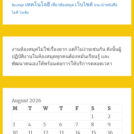
เทคโนโลยี
เว็บไซต์
เที่ยวห้องสมุด
แนะนำหนังสือ
ห้องสมุด
ไอที
ไอเดีย
งานห้องสมุดไม่ใช่เรื่องยาก แต่ก็ไม่ง่ายเช่นกัน ดังนั้นผู้
ปฏิบัติงานในห้องสมุดทุกคนต้องหมั่นเรียนรู้ และ
พัฒนาตนเองให้พร้อมต่อการให้บริการตลอดเวลา
August 2026
M
T
W
T
F
S
S
1
2
3
4
5
6
7
8
9
10
11
12
13
14
15
16