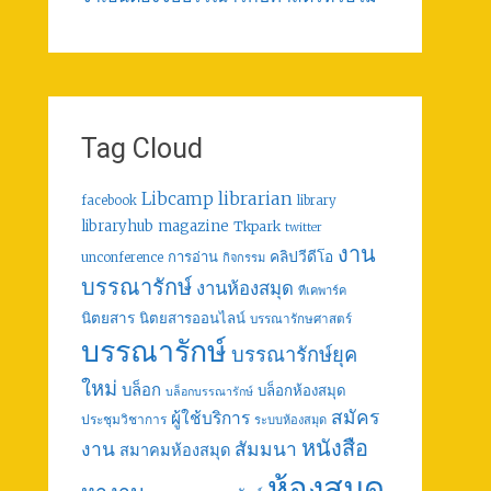
Tag Cloud
librarian
Libcamp
facebook
library
libraryhub
magazine
Tkpark
twitter
งาน
คลิปวีดีโอ
การอ่าน
unconference
กิจกรรม
บรรณารักษ์
งานห้องสมุด
ทีเคพาร์ค
นิตยสาร
นิตยสารออนไลน์
บรรณารักษศาสตร์
บรรณารักษ์
บรรณารักษ์ยุค
ใหม่
บล็อก
บล็อกห้องสมุด
บล็อกบรรณารักษ์
สมัคร
ผู้ใช้บริการ
ประชุมวิชาการ
ระบบห้องสมุด
หนังสือ
งาน
สัมมนา
สมาคมห้องสมุด
ห้องสมุด