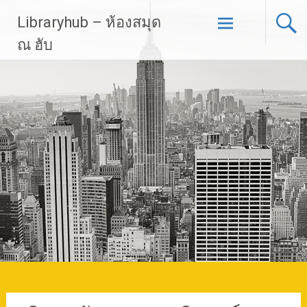
Skip
Libraryhub – ห้องสมุด
to
content
ณ ฮับ