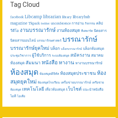
Tag Cloud
librarian
Libcamp
libraryhub
facebook
library
คลิป
magazine
การอ่าน
Tkpark
unconference
กิจกรรม
twitter
งานบรรณารักษ์
งานห้องสมุด
วีดีโอ
นิตยสาร
ทีเคพาร์ค
บรรณารักษ์
นิตยสารออนไลน์
บรรณารักษศาสตร์
บรรณารักษ์ยุคใหม่
บล็อก
บล็อกห้องสมุด
บล็อกบรรณารักษ์
สมัครงาน
ผู้ใช้บริการ
สมาคม
ประชุมวิชาการ
ระบบห้องสมุด
หนังสือ
หางาน
สัมมนา
ห้องสมุด
หางานบรรณารักษ์
ห้องสมุด
ห้อง
ห้องสมุดประชาชน
ห้องสมุดดิจิทัล
สมุดยุคใหม่
เครือข่ายบรรณารักษ์
ห้องสมุดโรงเรียน
เครือข่าย
เทคโนโลยี
เว็บไซต์
เที่ยวห้องสมุด
แนะนำหนังสือ
ห้องสมุด
ไอที
ไอเดีย