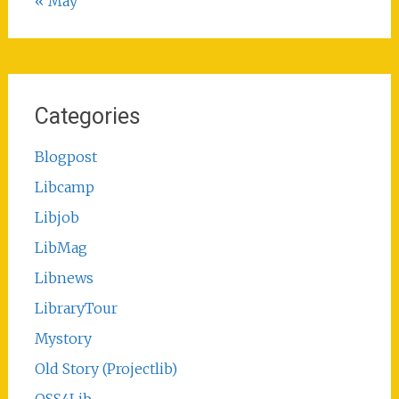
« May
Categories
Blogpost
Libcamp
Libjob
LibMag
Libnews
LibraryTour
Mystory
Old Story (Projectlib)
OSS4Lib