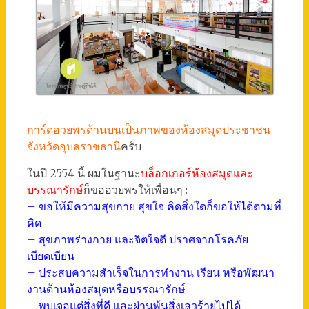
การ์ดอวยพรด้านบนเป็นภาพของห้องสมุดประชาชน
จังหวัดอุบลราชธานี
ครับ
ในปี 2554 นี้ ผมในฐานะ
บล็อกเกอร์ห้องสมุดและ
บรรณารักษ์
ก็ขออวยพรให้เพื่อนๆ :-
– ขอให้มีความสุขกาย สุขใจ คิดสิ่งใดก็ขอให้ได้ตามที่
คิด
– สุขภาพร่างกาย และจิตใจดี ปราศจากโรคภัย
เบียดเบียน
– ประสบความสำเร็จในการทำงาน เรียน หรือพัฒนา
งานด้านห้องสมุดหรือบรรณารักษ์
– พบเจอแต่สิ่งที่ดี และผ่านพ้นสิ่งเลวร้ายไปได้