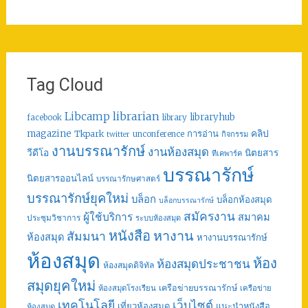
Tag Cloud
librarian
Libcamp
libraryhub
facebook
library
คลิป
magazine
การอ่าน
Tkpark
unconference
กิจกรรม
twitter
งานบรรณารักษ์
งานห้องสมุด
วีดีโอ
นิตยสาร
ทีเคพาร์ค
บรรณารักษ์
นิตยสารออนไลน์
บรรณารักษศาสตร์
บรรณารักษ์ยุคใหม่
บล็อก
บล็อกห้องสมุด
บล็อกบรรณารักษ์
สมัครงาน
ผู้ใช้บริการ
สมาคม
ประชุมวิชาการ
ระบบห้องสมุด
หนังสือ
หางาน
สัมมนา
ห้องสมุด
หางานบรรณารักษ์
ห้องสมุด
ห้อง
ห้องสมุดประชาชน
ห้องสมุดดิจิทัล
สมุดยุคใหม่
เครือข่ายบรรณารักษ์
ห้องสมุดโรงเรียน
เครือข่าย
เทคโนโลยี
เว็บไซต์
เที่ยวห้องสมุด
แนะนำหนังสือ
ห้องสมุด