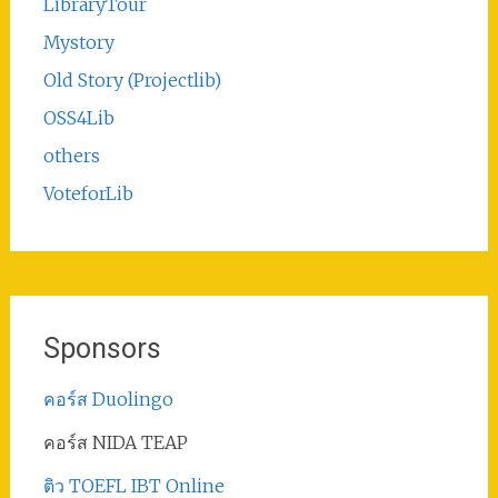
LibraryTour
Mystory
Old Story (Projectlib)
OSS4Lib
others
VoteforLib
Sponsors
คอร์ส Duolingo
คอร์ส NIDA TEAP
ติว TOEFL IBT Online