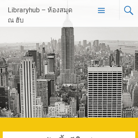
Skip
Libraryhub – ห้องสมุด
to
content
ณ ฮับ