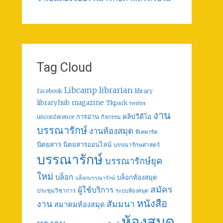
Tag Cloud
librarian
Libcamp
facebook
library
libraryhub
magazine
Tkpark
twitter
งาน
คลิปวีดีโอ
การอ่าน
unconference
กิจกรรม
บรรณารักษ์
งานห้องสมุด
ทีเคพาร์ค
นิตยสาร
นิตยสารออนไลน์
บรรณารักษศาสตร์
บรรณารักษ์
บรรณารักษ์ยุค
ใหม่
บล็อก
บล็อกห้องสมุด
บล็อกบรรณารักษ์
สมัคร
ผู้ใช้บริการ
ประชุมวิชาการ
ระบบห้องสมุด
หนังสือ
งาน
สัมมนา
สมาคมห้องสมุด
ห้องสมุด