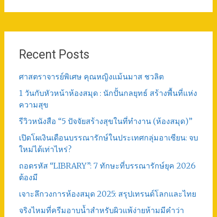
Post
Recent Posts
ศาสตราจารย์พิเศษ คุณหญิงแม้นมาส ชวลิต
1 วันกับหัวหน้าห้องสมุด : นักปั้นกลยุทธ์ สร้างพื้นที่แห่ง
ความสุข
รีวิวหนังสือ “5 ปัจจัยสร้างสุขในที่ทำงาน (ห้องสมุด)”
เปิดโผเงินเดือนบรรณารักษ์ในประเทศกลุ่มอาเซียน: จบ
ใหม่ได้เท่าไหร่?
ถอดรหัส “LIBRARY”: 7 ทักษะที่บรรณารักษ์ยุค 2026
ต้องมี
เจาะลึกวงการห้องสมุด 2025: สรุปเทรนด์โลกและไทย
จริงไหมที่ครีมอาบน้ำสำหรับผิวแพ้ง่ายห้ามมีคำว่า