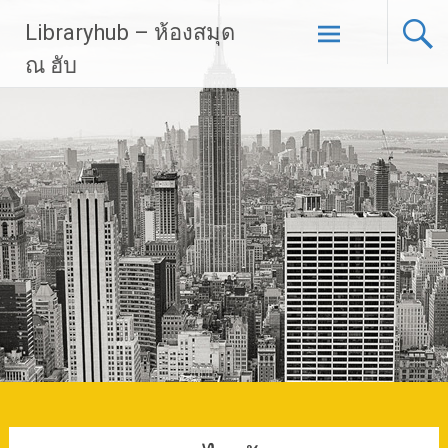
Skip
Libraryhub – ห้องสมุด
to
content
ณ ฮับ