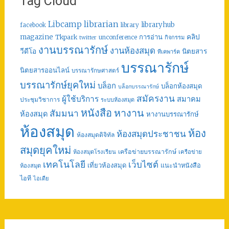
Tag Cloud
librarian
Libcamp
libraryhub
facebook
library
คลิป
magazine
การอ่าน
Tkpark
unconference
กิจกรรม
twitter
งานบรรณารักษ์
งานห้องสมุด
วีดีโอ
นิตยสาร
ทีเคพาร์ค
บรรณารักษ์
นิตยสารออนไลน์
บรรณารักษศาสตร์
บรรณารักษ์ยุคใหม่
บล็อก
บล็อกห้องสมุด
บล็อกบรรณารักษ์
สมัครงาน
ผู้ใช้บริการ
สมาคม
ประชุมวิชาการ
ระบบห้องสมุด
หนังสือ
หางาน
สัมมนา
ห้องสมุด
หางานบรรณารักษ์
ห้องสมุด
ห้อง
ห้องสมุดประชาชน
ห้องสมุดดิจิทัล
สมุดยุคใหม่
เครือข่ายบรรณารักษ์
ห้องสมุดโรงเรียน
เครือข่าย
เทคโนโลยี
เว็บไซต์
เที่ยวห้องสมุด
แนะนำหนังสือ
ห้องสมุด
ไอที
ไอเดีย