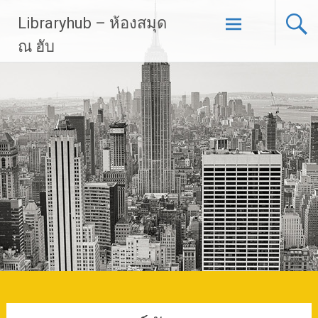
Skip
Libraryhub – ห้องสมุด
to
content
ณ ฮับ